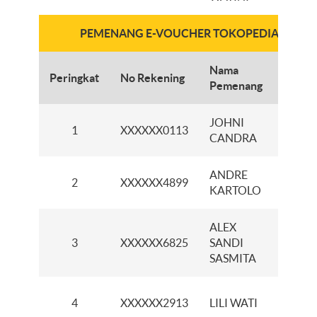
PEMENANG E-VOUCHER TOKOPEDIA Rp500 r
Nama
Peringkat
No Rekening
Caba
Pemenang
JOHNI
KCP 
1
XXXXXX0113
CANDRA
KALIK
ANDRE
KCP
2
XXXXXX4899
KARTOLO
BUKI
ALEX
KCP
3
XXXXXX6825
SANDI
PRIN
SASMITA
KCP
4
XXXXXX2913
LILI WATI
PRIN