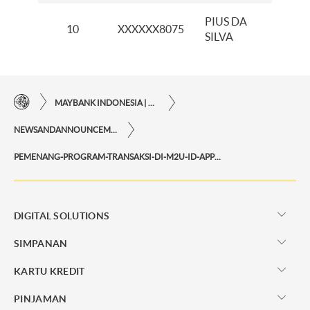
PIUS DA
10
XXXXXX8075
KCP 
SILVA
MAYBANK INDONESIA | KEMUDAHAN TRANSAKSI FINANSIAL DI UJUNG JARI ANDA
NEWSANDANNOUNCEMENTS
PEMENANG-PROGRAM-TRANSAKSI-DI-M2U-ID-APP-PERIODE-JUNI-2022
DIGITAL SOLUTIONS
SIMPANAN
KARTU KREDIT
PINJAMAN