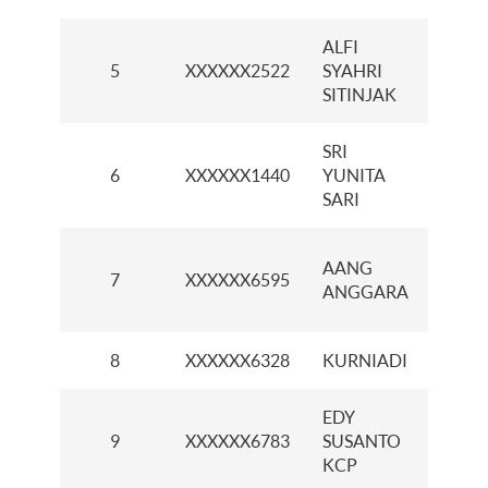
ALFI
5
XXXXXX2522
SYAHRI
KCI 
SITINJAK
SRI
KCI L
6
XXXXXX1440
YUNITA
CIKA
SARI
KCP
AANG
7
XXXXXX6595
SURY
ANGGARA
KAR
8
XXXXXX6328
KURNIADI
KCP K
EDY
KCP
9
XXXXXX6783
SUSANTO
TAN
KCP
CITY