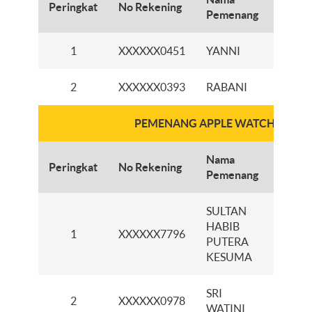
Peringkat
No Rekening
Caba
Pemenang
1
XXXXXX0451
YANNI
KCI 
2
XXXXXX0393
RABANI
KCI 
PEMENANG APPLE WATCH
Nama
Peringkat
No Rekening
Caba
Pemenang
SULTAN
HABIB
KCI
1
XXXXXX7796
PUTERA
BANJ
KESUMA
SRI
KCP 
2
XXXXXX0978
WATINI
KALIK