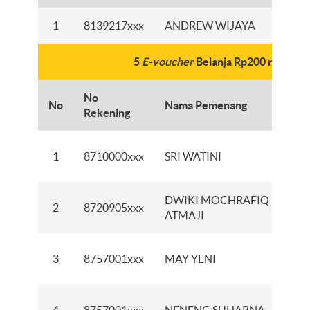
1
8139217xxx
ANDREW WIJAYA
KC
5
E-voucher
Belanja Rp200 ribu
No
No
Nama Pemenang
Na
Rekening
KCP
1
8710000xxx
SRI WATINI
KAL
DWIKI MOCHRAFIQ
2
8720905xxx
KC
ATMAJI
KCI
3
8757001xxx
MAY YENI
MA
KCP