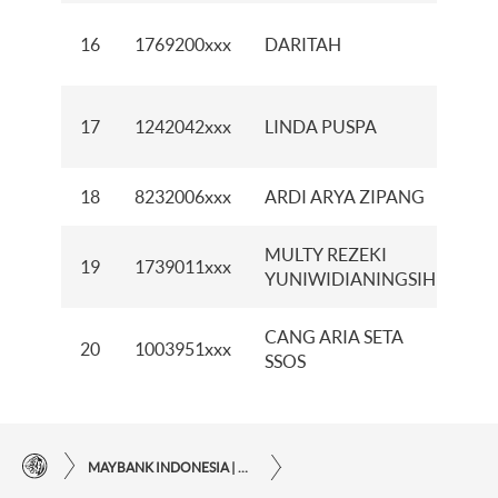
KC
16
1769200xxx
DARITAH
MO
KC
17
1242042xxx
LINDA PUSPA
PA
18
8232006xxx
ARDI ARYA ZIPANG
KCP
MULTY REZEKI
KC
19
1739011xxx
YUNIWIDIANINGSIH
SU
CANG ARIA SETA
20
1003951xxx
KC
SSOS
MAYBANK INDONESIA | KEMUDAHAN TRANSAKSI FINANSIAL DI UJUNG JARI ANDA