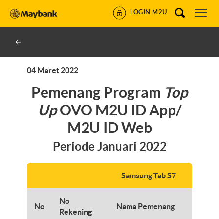
LOGIN M2U
04 Maret 2022
Pemenang Program
Top
Up
OVO M2U ID App/
M2U ID Web
Periode Januari 2022
Samsung Tab S7
No
No
Nama Pemenang
Na
Rekening