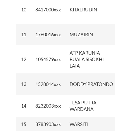
KC
10
8417000xxx
KHAERUDIN
SU
KA
KC
11
1760016xxx
MUZAIRIN
PI
ATP KARUNIA
12
1054579xxx
BUALA SISOKHI
KC
LAIA
KC
13
1528014xxx
DODDY PRATONDO
DA
TESA PUTRA
14
8232003xxx
KCP
WARDANA
15
8783903xxx
WARSITI
KC