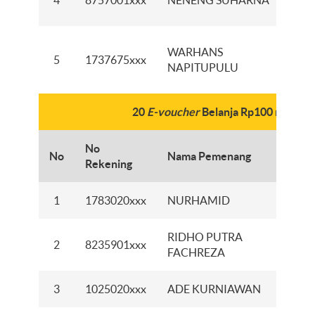
4
8757001xxx
NENENG SUHARNA
CI
KC
WARHANS
5
1737675xxx
CI
NAPITUPULU
PL
20
E-voucher
Belanja Rp100 ribu
No
No
Nama Pemenang
Na
Rekening
1
1783020xxx
NURHAMID
KC
RIDHO PUTRA
2
8235901xxx
KC
FACHREZA
3
1025020xxx
ADE KURNIAWAN
KCI