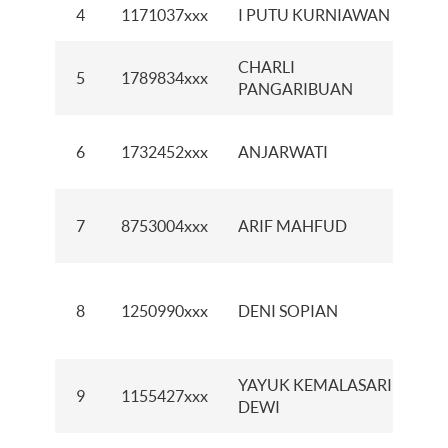
4
1171037xxx
I PUTU KURNIAWAN
KC
CHARLI
5
1789834xxx
KC
PANGARIBUAN
KCI
6
1732452xxx
ANJARWATI
MA
KC
7
8753004xxx
ARIF MAHFUD
SI
KC
8
1250990xxx
DENI SOPIAN
SU
SE
YAYUK KEMALASARI
9
1155427xxx
KC
DEWI