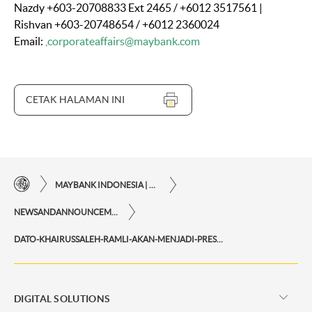
Nazdy +603-20708833 Ext 2465 / +6012 3517561 |
Rishvan +603-20748654 / +6012 2360024
Email:
corporateaffairs@maybank.com
CETAK HALAMAN INI
MAYBANK INDONESIA | KEMUDAHAN TRANSAKSI FINANSIAL DI UJUNG JARI ANDA
NEWSANDANNOUNCEMENTS
DATO-KHAIRUSSALEH-RAMLI-AKAN-MENJADI-PRESIDEN-CEO-MAYBANK-YANG-BARU
DIGITAL SOLUTIONS