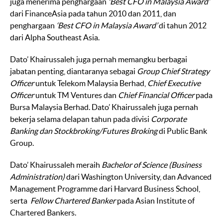
juga menerima penghargaan
'Best CFO in Malaysia Award’
dari FinanceAsia pada tahun 2010 dan 2011, dan
penghargaan
‘Best CFO in Malaysia Award’
di tahun 2012
dari Alpha Southeast Asia.
Dato’ Khairussaleh juga pernah memangku berbagai
jabatan penting, diantaranya sebagai
Group Chief Strategy
Officer
untuk Telekom Malaysia Berhad,
Chief Executive
Officer
untuk TM Ventures dan
Chief Financial Officer
pada
Bursa Malaysia Berhad. Dato’ Khairussaleh juga pernah
bekerja selama delapan tahun pada divisi
Corporate
Banking dan Stockbroking/Futures Broking
di Public Bank
Group.
Dato’ Khairussaleh meraih
Bachelor of Science (Business
Administration)
dari Washington University, dan Advanced
Management Programme dari Harvard Business School,
serta
Fellow Chartered Banker
pada Asian Institute of
Chartered Bankers.