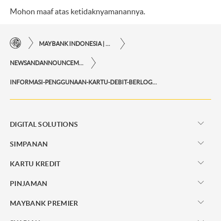
Mohon maaf atas ketidaknyamanannya.
MAYBANK INDONESIA | KEMUDAHAN TRANSAKSI FINANSIAL DI UJUNG JARI ANDA
NEWSANDANNOUNCEMENTS
INFORMASI-PENGGUNAAN-KARTU-DEBIT-BERLOGO-JARINGAN-UNIONPAY-DI-MAYBANK-ATM
DIGITAL SOLUTIONS
SIMPANAN
KARTU KREDIT
PINJAMAN
MAYBANK PREMIER