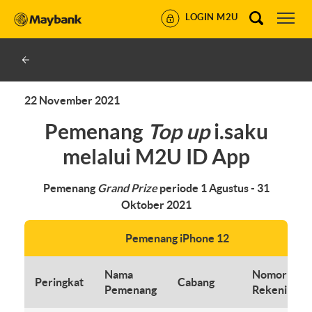
LOGIN M2U
22 November 2021
Pemenang
Top up
i.saku
melalui M2U ID App
Pemenang
Grand Prize
periode 1 Agustus - 31
Oktober 2021
Pemenang iPhone 12
Nama
Nomor
Peringkat
Cabang
Pemenang
Rekening