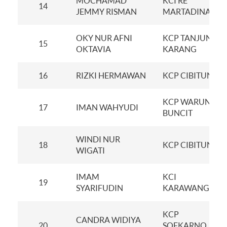
MOCHAMAD
KCI RE
14
JEMMY RISMAN
MARTADINATA
OKY NUR AFNI
KCP TANJUNG
15
OKTAVIA
KARANG
16
RIZKI HERMAWAN
KCP CIBITUNG
KCP WARUNG
17
IMAN WAHYUDI
BUNCIT
WINDI NUR
18
KCP CIBITUNG
WIGATI
IMAM
KCI
19
SYARIFUDIN
KARAWANG
KCP
CANDRA WIDIYA
20
SOEKARNO