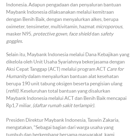
Indonesia. Adapun pengadaan dan penyaluran bantuan
Maybank Indonesia dilaksanakan melalui kemitraan
dengan Benih Baik, dengan menyalurkan alkes, berupa
oximeter, tensimeter, multivitamin, hazmat
microporous
,
masker N95,
protective gown
,
face shield
dan
safety
goggles.
Selain itu, Maybank Indonesia melalui Dana Kebajikan yang
dikelola oleh Unit Usaha Syariahnya bekerjasama dengan
Aksi Cepat Tanggap (ACT) melalui program ACT
Care for
Humanity
dalam menyalurkan bantuan alat kesehatan
berupa 190 unit tabung oksigen beserta pengisian ulang
(
refill
)
. Keseluruhan total bantuan yang disalurkan
Maybank Indonesia melalui ACT dan Benih Baik mencapai
Rp1,7 miliar,
(
d
aftar rumah sakit terlampir).
Presiden Direktur Maybank Indonesia, Taswin Zakaria,
mengatakan, “Sebagai bagian dari warga usaha yang
tumbuh dan berkembang bersama masyarakat, kami