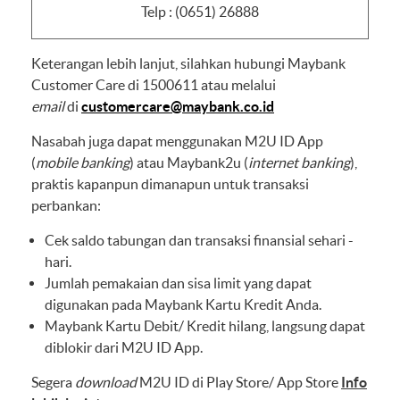
Telp : (0651) 26888
Keterangan lebih lanjut, silahkan hubungi Maybank
Customer Care di 1500611 atau melalui
email
di
customercare@maybank.co.id
Nasabah juga dapat menggunakan M2U ID App
(
mobile banking
) atau Maybank2u (
internet banking
),
praktis kapanpun dimanapun untuk transaksi
perbankan:
Cek saldo tabungan dan transaksi finansial sehari -
hari.
Jumlah pemakaian dan sisa limit yang dapat
digunakan pada Maybank Kartu Kredit Anda.
Maybank Kartu Debit/ Kredit hilang, langsung dapat
diblokir dari M2U ID App.
Segera
download
M2U ID di Play Store/ App Store
Info