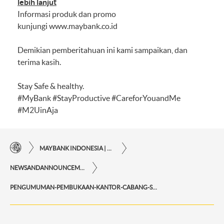
lebih lanjut
Informasi produk dan promo
kunjungi
www.maybank.co.id
Demikian pemberitahuan ini kami sampaikan, dan
terima kasih.
Stay Safe & healthy.
#MyBank #StayProductive #CareforYouandMe
#M2UinAja
MAYBANK INDONESIA | KEMUDAHAN TRANSAKSI FINANSIAL DI UJUNG JARI ANDA
NEWSANDANNOUNCEMENTS
PENGUMUMAN-PEMBUKAAN-KANTOR-CABANG-SYARIAH-BARU