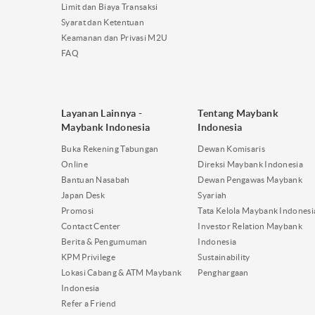
Limit dan Biaya Transaksi
Syarat dan Ketentuan
Keamanan dan Privasi M2U
FAQ
Layanan Lainnya -
Tentang Maybank
Maybank Indonesia
Indonesia
Buka Rekening Tabungan
Dewan Komisaris
Online
Direksi Maybank Indonesia
Bantuan Nasabah
Dewan Pengawas Maybank
Japan Desk
Syariah
Promosi
Tata Kelola Maybank Indonesi
Contact Center
Investor Relation Maybank
Berita & Pengumuman
Indonesia
KPM Privilege
Sustainability
Lokasi Cabang & ATM Maybank
Penghargaan
Indonesia
Refer a Friend