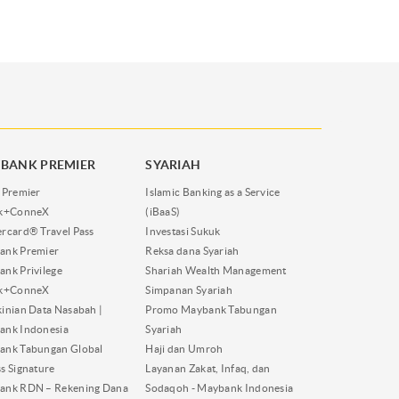
BANK PREMIER
SYARIAH
 Premier
Islamic Banking as a Service
nk+ConneX
(iBaaS)
rcard® Travel Pass
Investasi Sukuk
ank Premier
Reksa dana Syariah
nk Privilege
Shariah Wealth Management
nk+ConneX
Simpanan Syariah
inian Data Nasabah |
Promo Maybank Tabungan
ank Indonesia
Syariah
ank Tabungan Global
Haji dan Umroh
s Signature
Layanan Zakat, Infaq, dan
ank RDN – Rekening Dana
Sodaqoh - Maybank Indonesia