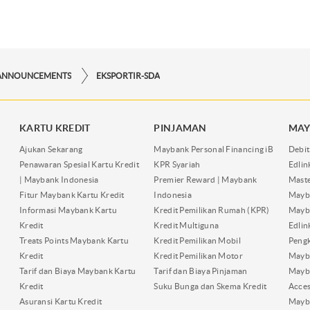
ANNOUNCEMENTS
EKSPORTIR-SDA
KARTU KREDIT
PINJAMAN
MAY
Ajukan Sekarang
Maybank Personal Financing iB
Debit
Penawaran Spesial Kartu Kredit
KPR Syariah
Edli
| Maybank Indonesia
Premier Reward | Maybank
Maste
Fitur Maybank Kartu Kredit
Indonesia
Mayb
Informasi Maybank Kartu
Kredit Pemilikan Rumah (KPR)
Mayba
Kredit
Kredit Multiguna
Edli
Treats Points Maybank Kartu
Kredit Pemilikan Mobil
Pengk
Kredit
Kredit Pemilikan Motor
Mayb
Tarif dan Biaya Maybank Kartu
Tarif dan Biaya Pinjaman
Mayb
Kredit
Suku Bunga dan Skema Kredit
Acces
Asuransi Kartu Kredit
Mayb