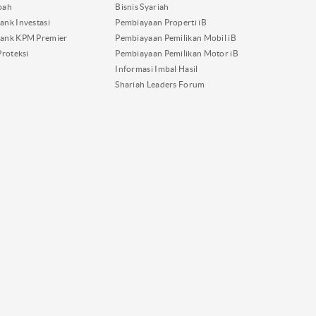
bah
Bisnis Syariah
nk Investasi
Pembiayaan Properti iB
ank KPM Premier
Pembiayaan Pemilikan Mobil iB
Proteksi
Pembiayaan Pemilikan Motor iB
Informasi Imbal Hasil
Shariah Leaders Forum