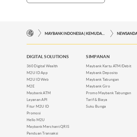
MAYBANK INDONESIA | KEMUDAHAN TRANSAKSI FINANSIAL DI UJUNG JARI ANDA
NEWSAND
DIGITAL SOLUTIONS
SIMPANAN
360 Digital Wealth
Maybank Kartu ATM/Debit
M2U ID App
Maybank Deposito
M2U ID Web
Maybank Tabungan
M2E
Maybank Giro
Maybank ATM
Promo Maybank Tabungan
Layanan API
Tarif & Biaya
Fitur M2U ID
Suku Bunga
Promosi
Hello M2U
Maybank Merchant QRIS
Panduan Transaksi