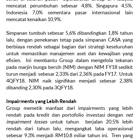
mencatat perumbuhan sebesar 4,8%, Singapura 4,5%,
Indonesia 7,0% sementara pasar internasional lain
mencatat kenaikan 10,9%.
Simpanan tumbuh sebesar 5,6% dibandingkan 1,8% tahun
lalu, dengan penekanan tetap pada simpanan CASA yang
berbiaya rendah sebagai bagian dari strategi keseluruhan
untuk memastikan manajemen aset dan kewajiban yang
efisien. Ini membantu Group dalam mengelola tekanan
pada marjin bunga bersih (NIM) dengan NIM FY18 sedikit
turun menjadi sebesar 2,33% dari 2,36% pada FY17. Untuk
4QFY18, NIM naik signifikan menjadi sebesar 2,38%
dibanding 2,30% pada 3QFY18.
Impairments yang Lebih Rendah
Group memetik manfaat dari impairments yang lebih
rendah pada kredit dan portofolio investasi dengan
net
impairment losses
untuk tahun berjalan 20,5% lebih
rendah dari tahun lalu, mengangkat laba operasional
sebesar 9,3% menjadi RM10,8 miliar tahun ini. Tren yang