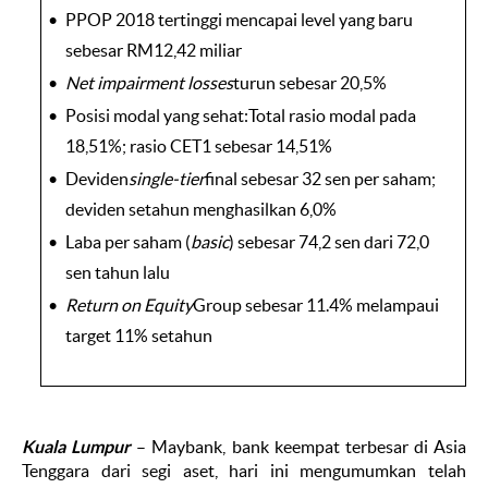
PPOP 2018 tertinggi mencapai level yang baru
sebesar RM12,42 miliar
Net impairment losses
turun sebesar 20,5%
Posisi modal yang sehat:Total rasio modal pada
18,51%; rasio CET1 sebesar 14,51%
Deviden
single-tier
final sebesar 32 sen per saham;
deviden setahun menghasilkan 6,0%
Laba per saham (
basic
) sebesar 74,2 sen dari 72,0
sen tahun lalu
Return on Equity
Group sebesar 11.4% melampaui
target 11% setahun
Kuala Lumpur
– Maybank, bank keempat terbesar di Asia
Tenggara dari segi aset, hari ini mengumumkan telah