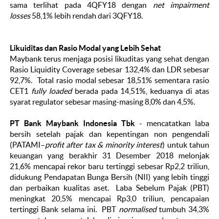
sama terlihat pada 4QFY18 dengan
net impairment
losses
58,1% lebih rendah dari 3QFY18.
Likuiditas dan Rasio Modal yang Lebih Sehat
Maybank terus menjaga posisi likuditas yang sehat dengan
Rasio Liquidity Coverage sebesar 132,4% dan LDR sebesar
92,7%. Total rasio modal sebesar 18,51% sementara rasio
CET1
fully loaded
berada pada 14,51%, keduanya di atas
syarat regulator sebesar masing-masing 8,0% dan 4,5%.
PT Bank Maybank Indonesia Tbk
- mencatatkan laba
bersih setelah pajak dan kepentingan non pengendali
(PATAMI–
profit after tax & minority interest
) untuk tahun
keuangan yang berakhir 31 Desember 2018 melonjak
21,6% mencapai rekor baru tertinggi sebesar Rp2,2 triliun,
didukung Pendapatan Bunga Bersih (NII) yang lebih tinggi
dan perbaikan kualitas aset. Laba Sebelum Pajak (PBT)
meningkat 20,5% mencapai Rp3,0 triliun, pencapaian
tertinggi Bank selama ini. PBT
normalised
tumbuh 34,3%