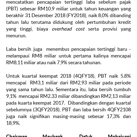
mencatatkan pencapaian tertinggi laba sebelum pajak
(PBT) sebesar RM10,9 miliar untuk tahun keuangan yang
berakhir 31 Desember 2018 (FY2018), naik 8,0% dibanding
tahun lalu terutama didukung oleh pertumbuhan kredit
yang tinggi, biaya
overhead cost
serta provisi yang
menurun.
Laba bersih juga menembus pencapaian tertinggi baru -
melampaui RM8 miliar untuk pertama kalinya mencapai
RM8,11 miliar atau naik 7,9% secara tahunan.
Untuk kuartal keempat 2018 (4QFY18), PBT naik 5,8%
mencapai RM3,1 miliar dari RM2,93 miliar pada periode
yang sama tahun lalu. Sementara itu, laba bersih tumbuh
9,1% mencapai RM2.33 miliar dibandingkan RM2,13 miliar
pada kuarta keempat 2017. Dibandingkan dengan kuartal
sebelumnya (3QFY2018), PBT dan laba bersih 4QFY2108
juga naik signifikan masing-masing sebesar 17,3% dan
18,9%.
Chairman Maybank, Datuk Mohaiyani