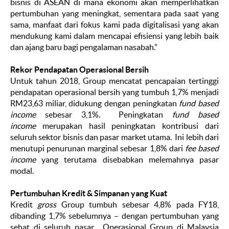
bisnis di ASEAN di mana ekonomi akan memperlihatkan
pertumbuhan yang meningkat, sementara pada saat yang
sama, manfaat dari fokus kami pada digitalisasi yang akan
mendukung kami dalam mencapai efisiensi yang lebih baik
dan ajang baru bagi pengalaman nasabah.”
Rekor Pendapatan Operasional Bersih
Untuk tahun 2018, Group mencatat pencapaian tertinggi
pendapatan operasional bersih yang tumbuh 1,7% menjadi
RM23,63 miliar, didukung dengan peningkatan
fund based
income
sebesar 3,1%. Peningkatan
fund based
income
merupakan hasil peningkatan kontribusi dari
seluruh sektor bisnis dan pasar market utama. Ini lebih dari
menutupi penurunan marginal sebesar 1,8% dari
fee based
income
yang terutama disebabkan melemahnya pasar
modal.
Pertumbuhan Kredit & Simpanan yang Kuat
Kredit
gross
Group tumbuh sebesar 4,8% pada FY18,
dibanding 1,7% sebelumnya – dengan pertumbuhan yang
sehat di seluruh pasar. Operasional Group di Malaysia