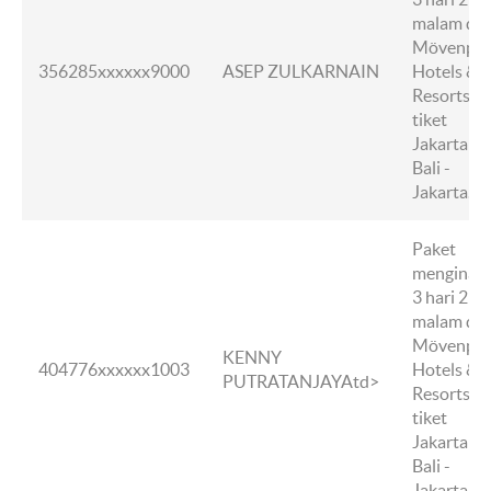
malam di
Mövenpic
356285xxxxxx9000
ASEP ZULKARNAIN
Hotels &
Resorts +
tiket
Jakarta -
Bali -
Jakarta.
Paket
menginap
3 hari 2
malam di
Mövenpic
KENNY
404776xxxxxx1003
Hotels &
PUTRATANJAYAtd>
Resorts +
tiket
Jakarta -
Bali -
Jakarta.