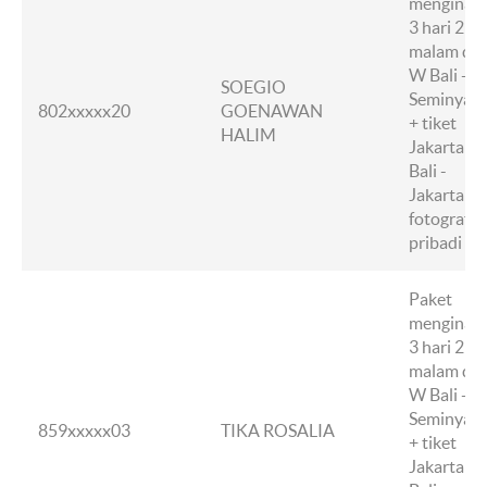
menginap
3 hari 2
malam di
W Bali -
SOEGIO
Seminyak
802xxxxx20
GOENAWAN
+ tiket
HALIM
Jakarta -
Bali -
Jakarta +
fotografer
pribadi
Paket
menginap
3 hari 2
malam di
W Bali -
Seminyak
859xxxxx03
TIKA ROSALIA
+ tiket
Jakarta -