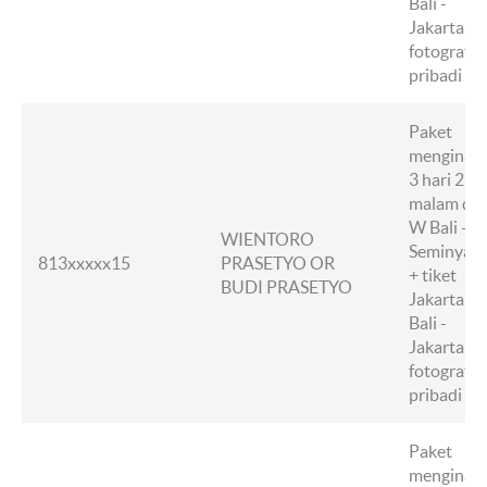
Bali -
Jakarta +
fotografer
pribadi
Paket
menginap
3 hari 2
malam di
W Bali -
WIENTORO
Seminyak
813xxxxx15
PRASETYO OR
+ tiket
BUDI PRASETYO
Jakarta -
Bali -
Jakarta +
fotografer
pribadi
Paket
menginap