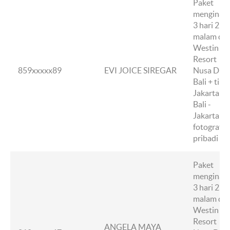
Paket
menginap
3 hari 2
malam di
Westin
Resort
859xxxxx89
EVI JOICE SIREGAR
Nusa Dua,
Bali + tike
Jakarta -
Bali -
Jakarta +
fotografer
pribadi
Paket
menginap
3 hari 2
malam di
Westin
Resort
ANGELA MAYA