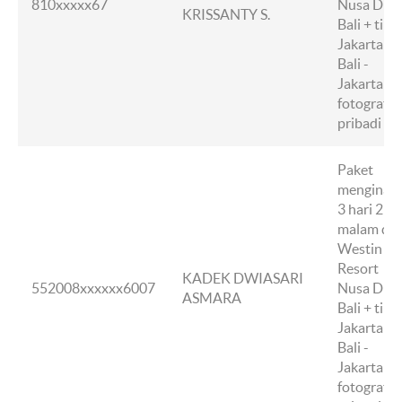
810xxxxx67
Nusa Dua,
KRISSANTY S.
Bali + tike
Jakarta -
Bali -
Jakarta +
fotografer
pribadi
Paket
menginap
3 hari 2
malam di
Westin
Resort
KADEK DWIASARI
552008xxxxxx6007
Nusa Dua,
ASMARA
Bali + tike
Jakarta -
Bali -
Jakarta +
fotografer