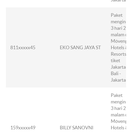
Paket
menginap
3 hari 2
malam di
Mövenpic
811xxxxx45
EKO SANG JAYA ST
Hotels &
Resorts +
tiket
Jakarta -
Bali -
Jakarta.
Paket
menginap
3 hari 2
malam di
Mövenpic
159xxxxx49
BILLY SANOVNI
Hotels &