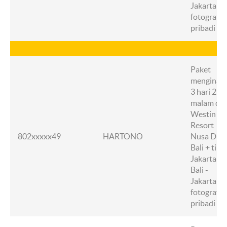
Jakarta +
fotografer
pribadi
Paket
menginap
3 hari 2
malam di
Westin
Resort
802xxxxx49
HARTONO
Nusa Dua,
Bali + tike
Jakarta -
Bali -
Jakarta +
fotografer
pribadi