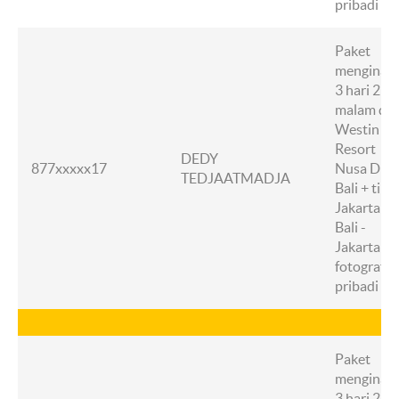
pribadi
Paket
menginap
3 hari 2
malam di
Westin
Resort
DEDY
877xxxxx17
Nusa Dua,
TEDJAATMADJA
Bali + tike
Jakarta -
Bali -
Jakarta +
fotografer
pribadi
Paket
menginap
3 hari 2