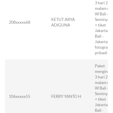
3 hari 2
malam di
W Bali -
KETUT ARYA
Seminyak
208xxxxx68
ADIGUNA
+ tiket
Jakarta -
Bali -
Jakarta +
fotografer
pribadi
Paket
menginap
3 hari 2
malam di
W Bali -
Seminyak
106xxxxx55
FERRY YANTO H
+ tiket
Jakarta -
Bali -