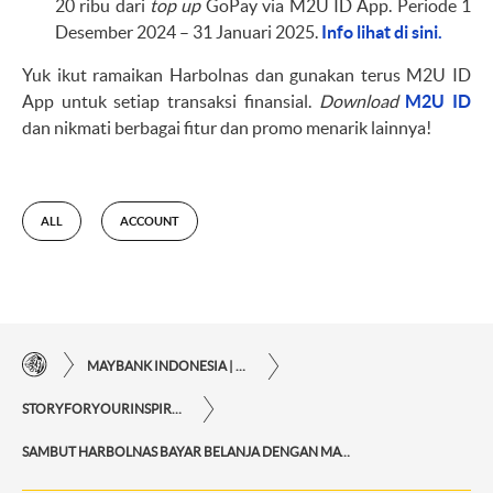
20 ribu dari
top up
GoPay via M2U ID App. Periode 1
Desember 2024 – 31 Januari 2025.
Info lihat di sini.
Yuk ikut ramaikan Harbolnas dan gunakan terus M2U ID
App untuk setiap transaksi finansial.
Download
M2U ID
dan nikmati berbagai fitur dan promo menarik lainnya!
ALL
ACCOUNT
MAYBANK INDONESIA | KEMUDAHAN TRANSAKSI FINANSIAL DI UJUNG JARI ANDA
STORYFORYOURINSPIRATIONPERSONAL
SAMBUT HARBOLNAS BAYAR BELANJA DENGAN MAYBANK VIRTUAL ACCOUNT ATAU TOP UP E-WALLET VIA M2U ID APP