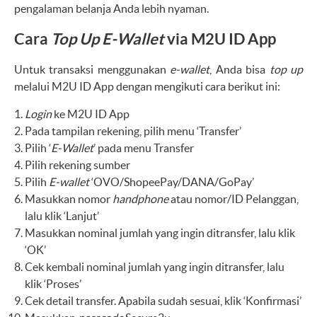
pengalaman belanja Anda lebih nyaman.
Cara
Top Up E-Wallet
via M2U ID App
Untuk transaksi menggunakan
e-wallet
, Anda bisa
top up
melalui M2U ID App dengan mengikuti cara berikut ini:
Login
ke M2U ID App
Pada tampilan rekening, pilih menu ‘Transfer’
Pilih ‘
E-Wallet
’ pada menu Transfer
Pilih rekening sumber
Pilih
E-wallet
‘OVO/ShopeePay/DANA/GoPay’
Masukkan nomor
handphone
atau nomor/ID Pelanggan,
lalu klik ‘Lanjut’
Masukkan nominal jumlah yang ingin ditransfer, lalu klik
‘OK’
Cek kembali nominal jumlah yang ingin ditransfer, lalu
klik ‘Proses’
Cek detail transfer. Apabila sudah sesuai, klik ‘Konfirmasi’