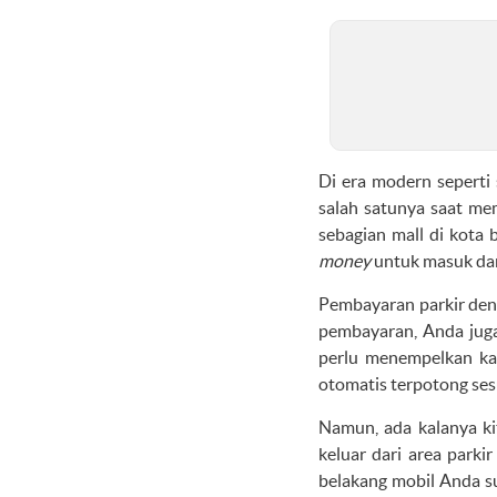
Di era modern seperti
salah satunya saat mem
sebagian mall di kota
money
untuk masuk dan 
Pembayaran parkir deng
pembayaran, Anda juga
perlu menempelkan k
otomatis terpotong sesu
Namun, ada kalanya ki
keluar dari area park
belakang mobil Anda su