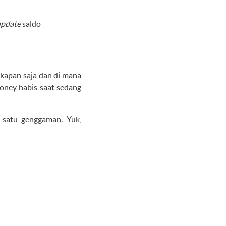
update
saldo
kapan saja dan di mana
money habis saat sedang
 satu genggaman. Yuk,