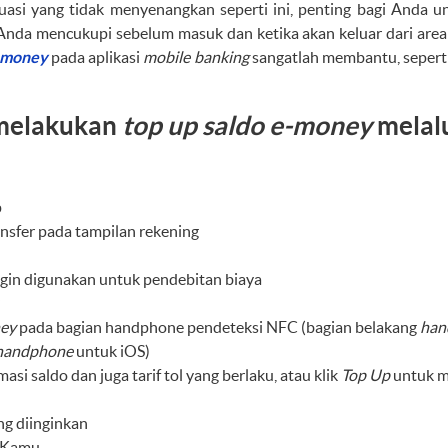
uasi yang tidak menyenangkan seperti ini, penting bagi Anda u
nda mencukupi sebelum masuk dan ketika akan keluar dari area p
e-money
pada aplikasi
mobile banking
sangatlah membantu, sepert
 melakukan
top up saldo e-money
melal
p
ansfer pada tampilan rekening
ingin digunakan untuk pendebitan biaya
ey
pada bagian handphone pendeteksi NFC (bagian belakang
han
handphone
untuk iOS)
asi saldo dan juga tarif tol yang berlaku, atau klik
Top Up
untuk 
g diinginkan
i Kamu