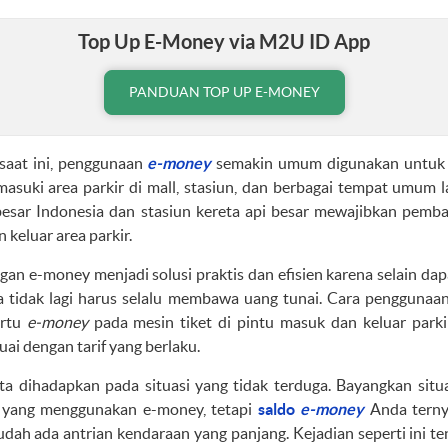
Top Up E-Money via M2U ID App
PANDUAN TOP UP E-MONEY
 saat ini, penggunaan
e-money
semakin umum digunakan untuk 
asuki area parkir di mall, stasiun, dan berbagai tempat umum l
 besar Indonesia dan stasiun kereta api besar mewajibkan pe
keluar area parkir.
an e-money menjadi solusi praktis dan efisien karena selain d
 tidak lagi harus selalu membawa uang tunai. Cara pengguna
artu
e-money
pada mesin tiket di pintu masuk dan keluar park
ai dengan tarif yang berlaku.
ta dihadapkan pada situasi yang tidak terduga. Bayangkan situ
ir yang menggunakan e-money, tetapi
saldo
e-money
Anda terny
dah ada antrian kendaraan yang panjang. Kejadian seperti ini t