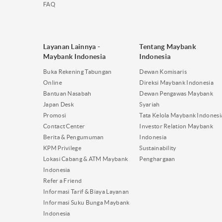
FAQ
Layanan Lainnya -
Tentang Maybank
Maybank Indonesia
Indonesia
Buka Rekening Tabungan
Dewan Komisaris
Online
Direksi Maybank Indonesia
Bantuan Nasabah
Dewan Pengawas Maybank
Japan Desk
Syariah
Promosi
Tata Kelola Maybank Indonesi
Contact Center
Investor Relation Maybank
Berita & Pengumuman
Indonesia
KPM Privilege
Sustainability
Lokasi Cabang & ATM Maybank
Penghargaan
Indonesia
Refer a Friend
Informasi Tarif & Biaya Layanan
Informasi Suku Bunga Maybank
Indonesia