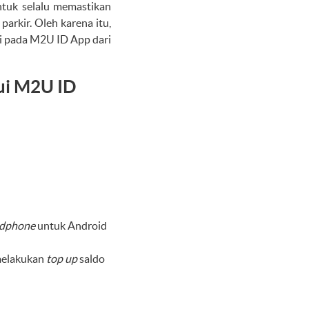
ntuk selalu memastikan
arkir. Oleh karena itu,
i pada M2U ID App dari
ui M2U ID
dphone
untuk Android
melakukan
top up
saldo