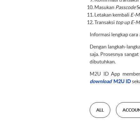
Masukan
Passcode
S
Letakan kembali
E-M
Transaksi
top up E-
Informasi lengkap cara
Dengan langkah-langka
saja. Prosesnya sangat
dibutuhkan.
M2U ID App member
download
M2U ID
sek
ALL
ACCOU