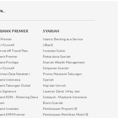
CARA-MUDAH-TOP-UP-E-MONEY-UNTUK-BIAYA-PARKIR
BANK PREMIER
SYARIAH
 Premier
Islamic Banking as a Service
nk+ConneX
(iBaaS)
rcard® Travel Pass
Investasi Sukuk
ank Premier
Reksa dana Syariah
nk Privilege
Shariah Wealth Management
nk+ConneX
Simpanan Syariah
inian Data Nasabah |
Promo Maybank Tabungan
ank Indonesia
Syariah
ank Tabungan Global
Haji dan Umroh
s Signature
Layanan Zakat, Infaq, dan
ank RDN – Rekening Dana
Sodaqoh - Maybank Indonesia
bah
Bisnis Syariah
nk Investasi
Pembiayaan Properti iB
ank KPM Premier
Pembiayaan Pemilikan Mobil iB