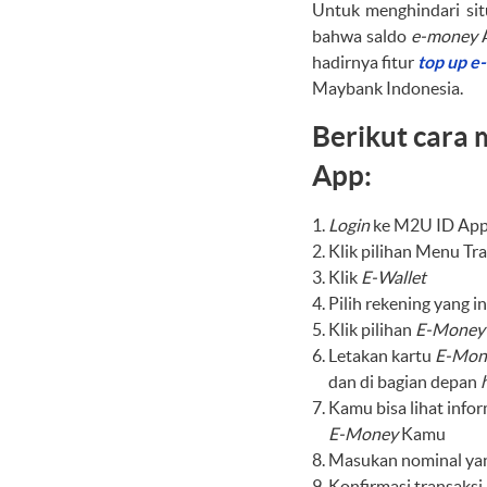
Untuk menghindari sit
bahwa saldo
e-money
A
hadirnya fitur
top up 
Maybank Indonesia.
Berikut cara
App:
Login
ke M2U ID Ap
Klik pilihan Menu Tr
Klik
E-Wallet
Pilih rekening yang 
Klik pilihan
E-Money
Letakan kartu
E-Mon
dan di bagian depan
Kamu bisa lihat inform
E-Money
Kamu
Masukan nominal yan
Konfirmasi transaks