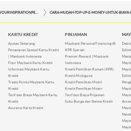
STORYFORYOURINSPIRATIONPERSONAL
KARTU KREDIT
PINJAMAN
MAY
Ajukan Sekarang
Maybank Personal Financing iB
Debit
Penawaran Spesial Kartu Kredit
KPR Syariah
Edli
| Maybank Indonesia
Premier Reward | Maybank
Maste
Fitur Maybank Kartu Kredit
Indonesia
Mayb
Informasi Maybank Kartu
Kredit Pemilikan Rumah (KPR)
Mayba
Kredit
Kredit Multiguna
Edli
Treats Points Maybank Kartu
Kredit Pemilikan Mobil
Pengk
Kredit
Kredit Pemilikan Motor
Mayb
Tarif dan Biaya Maybank Kartu
Tarif dan Biaya Pinjaman
Mayb
Kredit
Suku Bunga dan Skema Kredit
Acces
Asuransi Kartu Kredit
Mayb
Nasa
Mayba
Mayb