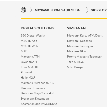
MAYBANK INDONESIA | KEMUDAHAN TRANSAKSI FINANSIAL DI UJUNG JARI ANDA
DIGITAL SOLUTIONS
SIMPANAN
360 Digital Wealth
Maybank Kartu ATM/Debit
M2U ID App
Maybank Deposito
M2U ID Web
Maybank Tabungan
M2E
Maybank Giro
Maybank ATM
Promo Maybank Tabungan
Layanan API
Tarif & Biaya
Fitur M2U ID
Suku Bunga
Promosi
Hello M2U
Maybank Merchant QRIS
Panduan Transaksi
Limit dan Biaya Transaksi
Syarat dan Ketentuan
Keamanan dan Privasi M2U