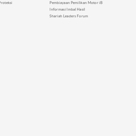
Proteksi
Pembiayaan Pemilikan Motor iB
Informasi Imbal Hasil
Shariah Leaders Forum