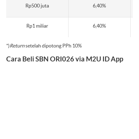
Rp500 juta
6,40%
Rp1 miliar
6,40%
*)
Return
setelah dipotong PPh 10%
Cara Beli SBN ORI026 via M2U ID App