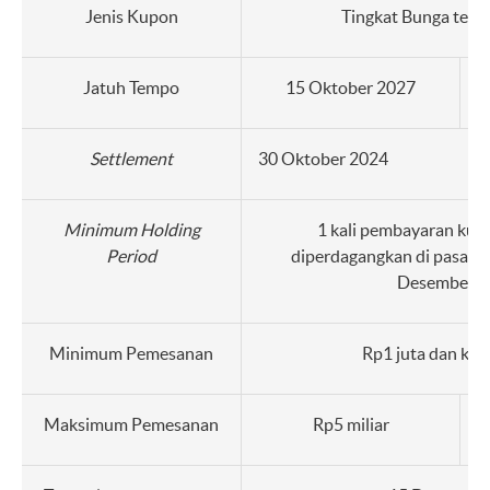
Jenis Kupon
Tingkat Bunga tetap
Jatuh Tempo
15 Oktober 2027
Settlement
30 Oktober 2024
Minimum Holding
1 kali pembayaran kup
Period
diperdagangkan di pasar s
Desember 2
Minimum Pemesanan
Rp1 juta dan kel
Maksimum Pemesanan
Rp5 miliar