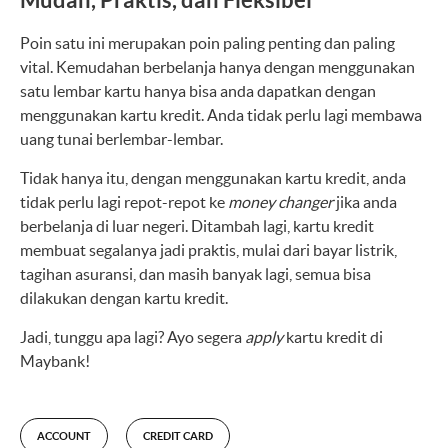
Poin satu ini merupakan poin paling penting dan paling
vital. Kemudahan berbelanja hanya dengan menggunakan
satu lembar kartu hanya bisa anda dapatkan dengan
menggunakan kartu kredit. Anda tidak perlu lagi membawa
uang tunai berlembar-lembar.
Tidak hanya itu, dengan menggunakan kartu kredit, anda
tidak perlu lagi repot-repot ke
money changer
jika anda
berbelanja di luar negeri. Ditambah lagi, kartu kredit
membuat segalanya jadi praktis, mulai dari bayar listrik,
tagihan asuransi, dan masih banyak lagi, semua bisa
dilakukan dengan kartu kredit.
Jadi, tunggu apa lagi? Ayo segera
apply
kartu kredit di
Maybank!
ACCOUNT
CREDIT CARD