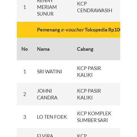
RENNY
KCP
1
MERIAM
XXXXX
CENDRAWASIH
SUNUR
Pemenang
e-voucher
Tokopedia Rp100 ribu
Nomor
No
Nama
Cabang
Reken
KCP PASIR
1
SRI WATINI
XXXXX
KALIKI
JOHNI
KCP PASIR
2
XXXXX
CANDRA
KALIKI
KCP KOMPLEK
3
LO TEN FOEK
XXXXX
SUMBER SARI
ELVIRA
KCP