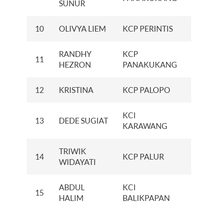
SUNUR
10
OLIVYA LIEM
KCP PERINTIS
XXXXX
RANDHY
KCP
11
XXXXX
HEZRON
PANAKUKANG
12
KRISTINA
KCP PALOPO
XXXXX
KCI
13
DEDE SUGIAT
XXXXX
KARAWANG
TRIWIK
14
KCP PALUR
XXXXX
WIDAYATI
ABDUL
KCI
15
XXXXX
HALIM
BALIKPAPAN