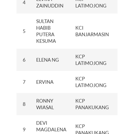
4
XXXXX
ZAINUDDIN
LATIMOJONG
SULTAN
HABIB
KCI
5
XXXXX
PUTERA
BANJARMASIN
KESUMA
KCP
6
ELENA NG
XXXXX
LATIMOJONG
KCP
7
ERVINA
XXXXX
LATIMOJONG
RONNY
KCP
8
XXXXX
WIASAL
PANAKUKANG
DEVI
KCP
9
MAGDALENA
XXXXX
PANAKUKANG