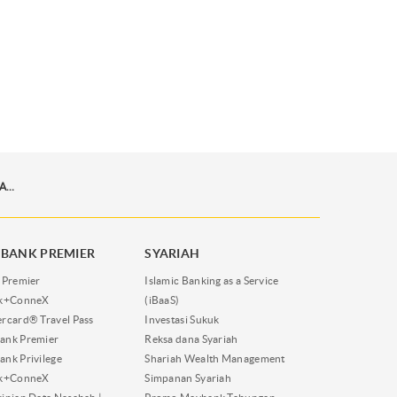
BIJAK-MENGELOLA-KEUANGAN-DEMI-PENDIDIKAN-ANAK
BANK PREMIER
SYARIAH
 Premier
Islamic Banking as a Service
nk+ConneX
(iBaaS)
rcard® Travel Pass
Investasi Sukuk
ank Premier
Reksa dana Syariah
nk Privilege
Shariah Wealth Management
nk+ConneX
Simpanan Syariah