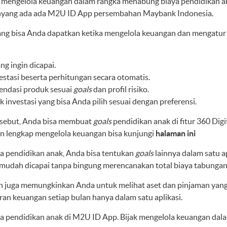
h mengelola keuangan dalam rangka menabung biaya pendidikan a
h
yang ada ada M2U ID App persembahan Maybank Indonesia.
ang bisa Anda dapatkan ketika mengelola keuangan dan mengatur
ng ingin dicapai.
estasi beserta perhitungan secara otomatis.
ndasi produk sesuai
goals
dan profil risiko.
 investasi yang bisa Anda pilih sesuai dengan preferensi.
sebut, Anda bisa membuat
goals
pendidikan anak di fitur
360 Digi
n lengkap mengelola keuangan bisa kunjungi
halaman ini
a pendidikan anak, Anda bisa tentukan
goals
lainnya dalam satu a
h mudah dicapai tanpa bingung merencanakan total biaya tabungan
h
juga memungkinkan Anda untuk melihat aset dan pinjaman yang
aran keuangan setiap bulan hanya dalam satu aplikasi.
a pendidikan anak di M2U ID App. Bijak mengelola keuangan dal