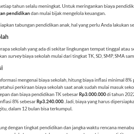
setiap tahun selalu meningkat. Untuk meringankan biaya pendidik
an pendidikan
dan mulai bijak mengelola keuangan.
pkan tabungan pendidikan anak, hal yang perlu Anda lakukan se
lah
rapa sekolah yang ada di sekitar lingkungan tempat tinggal atau 
ukan
survey
biaya sekolah mulai dari tingkat TK, SD, SMP, SMA sam
si
ormasi mengenai biaya sekolah, hitung biaya inflasi minimal 8% p
getahui perkiraan biaya sekolah saat anak sudah mulai masuk seko
epan dan biaya pendidikan TK sebesar
Rp3.000.000
di tahun 202
nflasi 8% sebesar
Rp3.240.000
. Jadi, biaya yang harus dipersiapk
tu, dalam 12 bulan bisa terkumpul.
tung dengan tingkat pendidikan dan jangka waktu rencana menab