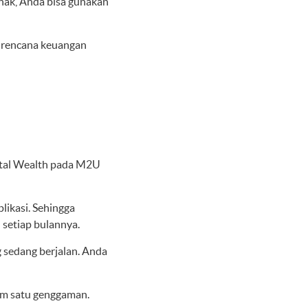
nak, Anda bisa gunakan
 rencana keuangan
tal Wealth
pada M2U
plikasi. Sehingga
 setiap bulannya.
 sedang berjalan. Anda
am satu genggaman.