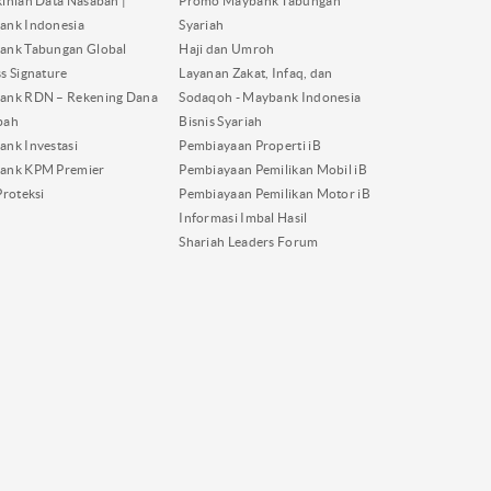
inian Data Nasabah |
Promo Maybank Tabungan
ank Indonesia
Syariah
ank Tabungan Global
Haji dan Umroh
s Signature
Layanan Zakat, Infaq, dan
ank RDN – Rekening Dana
Sodaqoh - Maybank Indonesia
bah
Bisnis Syariah
nk Investasi
Pembiayaan Properti iB
ank KPM Premier
Pembiayaan Pemilikan Mobil iB
Proteksi
Pembiayaan Pemilikan Motor iB
Informasi Imbal Hasil
Shariah Leaders Forum