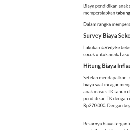
Biaya pendidikan anak 
mempersiapkan
tabung
Dalam rangka mempersia
Survey Biaya Seko
Lakukan
survey
ke bebe
cocok untuk anak. Lak
Hitung Biaya Infla
Setelah mendapatkan inf
biaya saat ini agar men
anak masuk TK tahun d
pendidikan TK dengan i
Rp270.000. Dengan begi
Besarnya biaya tergan