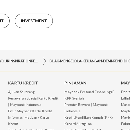
NT
INVESTMENT
STORYFORYOURINSPIRATIONPERSONAL
KARTU KREDIT
PINJAMAN
MAY
Ajukan Sekarang
Maybank Personal Financing iB
Debit
Penawaran Spesial Kartu Kredit
KPR Syariah
Edli
| Maybank Indonesia
Premier Reward | Maybank
Maste
Fitur Maybank Kartu Kredit
Indonesia
Mayb
Informasi Maybank Kartu
Kredit Pemilikan Rumah (KPR)
Mayba
Kredit
Kredit Multiguna
Edli