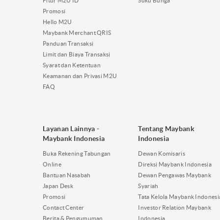
Fitur M2U ID
Suku Bunga
Promosi
Hello M2U
Maybank Merchant QRIS
Panduan Transaksi
Limit dan Biaya Transaksi
Syarat dan Ketentuan
Keamanan dan Privasi M2U
FAQ
Layanan Lainnya -
Tentang Maybank
Maybank Indonesia
Indonesia
Buka Rekening Tabungan
Dewan Komisaris
Online
Direksi Maybank Indonesia
Bantuan Nasabah
Dewan Pengawas Maybank
Japan Desk
Syariah
Promosi
Tata Kelola Maybank Indonesi
Contact Center
Investor Relation Maybank
Berita & Pengumuman
Indonesia