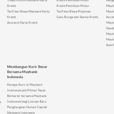
Treats Points Maybank Kartu
Kredit Pemilikan Mobil
Pengk
Kredit
Kredit Pemilikan Motor
Mayb
Tarif dan Biaya Maybank Kartu
Tarif dan Biaya Pinjaman
Mayb
Kredit
Suku Bunga dan Skema Kredit
Acces
Asuransi Kartu Kredit
Mayb
Nasa
Mayba
Mayb
Aset 
Membangun Karir Besar
Bersama Maybank
Indonesia
Kenapa Karir di Maybank
Indonesia jadi Pilihan Tepat
Berkarier bersama Maybank
Indonesia bagi Lulusan Baru
a
Penghargaan Human Capital
Maybank Indonesia