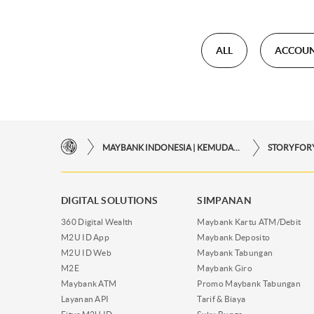
ALL
ACCOU
MAYBANK INDONESIA | KEMUDAHAN TRANSAKSI FINANSIAL DI UJUNG JARI ANDA
DIGITAL SOLUTIONS
SIMPANAN
360 Digital Wealth
Maybank Kartu ATM/Debit
M2U ID App
Maybank Deposito
M2U ID Web
Maybank Tabungan
M2E
Maybank Giro
Maybank ATM
Promo Maybank Tabungan
Layanan API
Tarif & Biaya