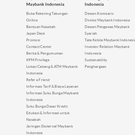
Maybank Indonesia
Indonesia
Buka Rekening Tabungan
Dewan Komisaris
Online
Direksi Maybank Indonesia
Bantuan Nasabah
Dewan Pengawas Maybank
Japan Desk
Syariah
Promosi
Tata Kelola Maybank Indonesi
Contact Center
Investor Relation Maybank
Berita & Pengumuman
Indonesia
KPM Privilege
Sustainability
Lokasi Cabang & ATM Maybank
Penghargaan
Indonesia
Refer a Friend
Informasi Tarif & Biaya Layanan
Informasi Suku Bunga Maybank
Indonesia
Suku Bunga Dasar Kredit
Edukasi & Informasi untuk
Nasabah
Jaringan Eksternal Maybank
Indonesia