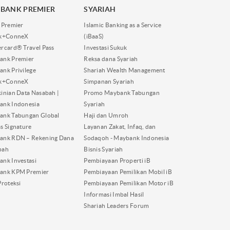
BANK PREMIER
SYARIAH
 Premier
Islamic Banking as a Service
nk+ConneX
(iBaaS)
rcard® Travel Pass
Investasi Sukuk
ank Premier
Reksa dana Syariah
nk Privilege
Shariah Wealth Management
nk+ConneX
Simpanan Syariah
inian Data Nasabah |
Promo Maybank Tabungan
ank Indonesia
Syariah
ank Tabungan Global
Haji dan Umroh
s Signature
Layanan Zakat, Infaq, dan
ank RDN – Rekening Dana
Sodaqoh - Maybank Indonesia
bah
Bisnis Syariah
nk Investasi
Pembiayaan Properti iB
ank KPM Premier
Pembiayaan Pemilikan Mobil iB
Proteksi
Pembiayaan Pemilikan Motor iB
Informasi Imbal Hasil
Shariah Leaders Forum