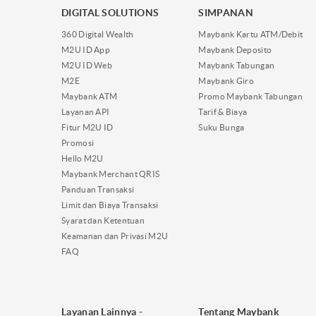
DIGITAL SOLUTIONS
SIMPANAN
360 Digital Wealth
Maybank Kartu ATM/Debit
M2U ID App
Maybank Deposito
M2U ID Web
Maybank Tabungan
M2E
Maybank Giro
Maybank ATM
Promo Maybank Tabungan
Layanan API
Tarif & Biaya
Fitur M2U ID
Suku Bunga
Promosi
Hello M2U
Maybank Merchant QRIS
Panduan Transaksi
Limit dan Biaya Transaksi
Syarat dan Ketentuan
Keamanan dan Privasi M2U
FAQ
Layanan Lainnya -
Tentang Maybank