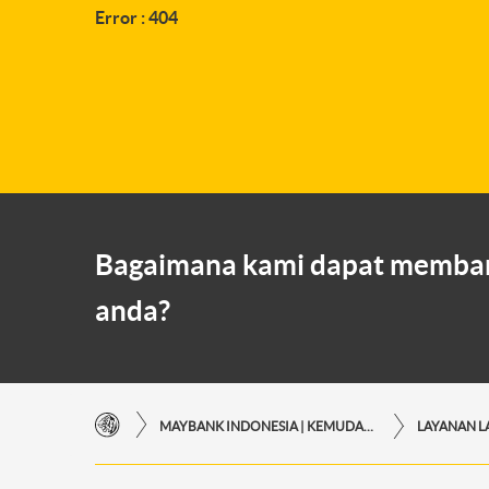
Error : 404
Bagaimana kami dapat memba
anda?
MAYBANK INDONESIA | KEMUDAHAN TRANSAKSI FINANSIAL DI UJUNG JARI ANDA