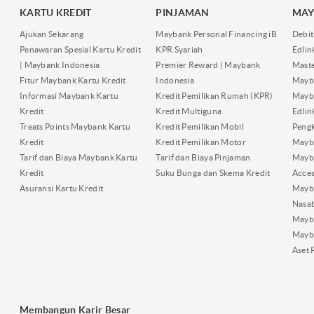
KARTU KREDIT
PINJAMAN
MAY
Ajukan Sekarang
Maybank Personal Financing iB
Debit
Penawaran Spesial Kartu Kredit
KPR Syariah
Edli
| Maybank Indonesia
Premier Reward | Maybank
Maste
Fitur Maybank Kartu Kredit
Indonesia
Mayb
Informasi Maybank Kartu
Kredit Pemilikan Rumah (KPR)
Mayba
Kredit
Kredit Multiguna
Edli
Treats Points Maybank Kartu
Kredit Pemilikan Mobil
Pengk
Kredit
Kredit Pemilikan Motor
Mayb
Tarif dan Biaya Maybank Kartu
Tarif dan Biaya Pinjaman
Mayb
Kredit
Suku Bunga dan Skema Kredit
Acces
Asuransi Kartu Kredit
Mayb
Nasa
Mayba
Mayb
Aset 
Membangun Karir Besar