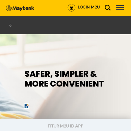
LOGIN M2U
FITUR M2U ID APP