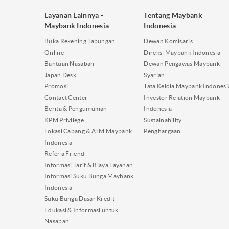
Layanan Lainnya -
Tentang Maybank
Maybank Indonesia
Indonesia
Buka Rekening Tabungan
Dewan Komisaris
Online
Direksi Maybank Indonesia
Bantuan Nasabah
Dewan Pengawas Maybank
Japan Desk
Syariah
Promosi
Tata Kelola Maybank Indonesi
Contact Center
Investor Relation Maybank
Berita & Pengumuman
Indonesia
KPM Privilege
Sustainability
Lokasi Cabang & ATM Maybank
Penghargaan
Indonesia
Refer a Friend
Informasi Tarif & Biaya Layanan
Informasi Suku Bunga Maybank
Indonesia
Suku Bunga Dasar Kredit
Edukasi & Informasi untuk
Nasabah