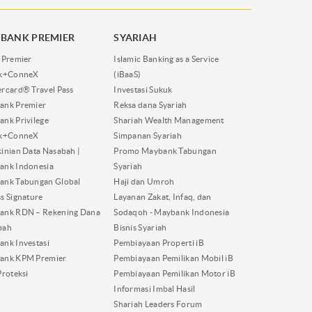
BANK PREMIER
SYARIAH
 Premier
Islamic Banking as a Service
nk+ConneX
(iBaaS)
rcard® Travel Pass
Investasi Sukuk
ank Premier
Reksa dana Syariah
nk Privilege
Shariah Wealth Management
nk+ConneX
Simpanan Syariah
inian Data Nasabah |
Promo Maybank Tabungan
ank Indonesia
Syariah
ank Tabungan Global
Haji dan Umroh
s Signature
Layanan Zakat, Infaq, dan
ank RDN – Rekening Dana
Sodaqoh - Maybank Indonesia
bah
Bisnis Syariah
nk Investasi
Pembiayaan Properti iB
ank KPM Premier
Pembiayaan Pemilikan Mobil iB
Proteksi
Pembiayaan Pemilikan Motor iB
Informasi Imbal Hasil
Shariah Leaders Forum