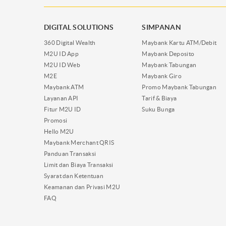
DIGITAL SOLUTIONS
SIMPANAN
360 Digital Wealth
Maybank Kartu ATM/Debit
M2U ID App
Maybank Deposito
M2U ID Web
Maybank Tabungan
M2E
Maybank Giro
Maybank ATM
Promo Maybank Tabungan
Layanan API
Tarif & Biaya
Fitur M2U ID
Suku Bunga
Promosi
Hello M2U
Maybank Merchant QRIS
Panduan Transaksi
Limit dan Biaya Transaksi
Syarat dan Ketentuan
Keamanan dan Privasi M2U
FAQ