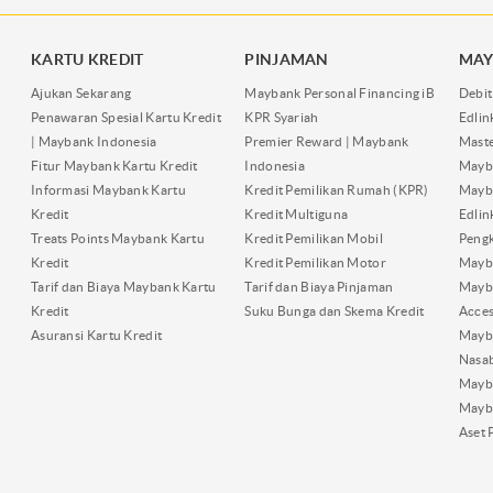
KARTU KREDIT
PINJAMAN
MAY
Ajukan Sekarang
Maybank Personal Financing iB
Debit
Penawaran Spesial Kartu Kredit
KPR Syariah
Edli
| Maybank Indonesia
Premier Reward | Maybank
Maste
Fitur Maybank Kartu Kredit
Indonesia
Mayb
Informasi Maybank Kartu
Kredit Pemilikan Rumah (KPR)
Mayba
Kredit
Kredit Multiguna
Edli
Treats Points Maybank Kartu
Kredit Pemilikan Mobil
Pengk
Kredit
Kredit Pemilikan Motor
Mayb
Tarif dan Biaya Maybank Kartu
Tarif dan Biaya Pinjaman
Mayb
Kredit
Suku Bunga dan Skema Kredit
Acces
Asuransi Kartu Kredit
Mayb
Nasa
Mayba
Mayb
Aset 