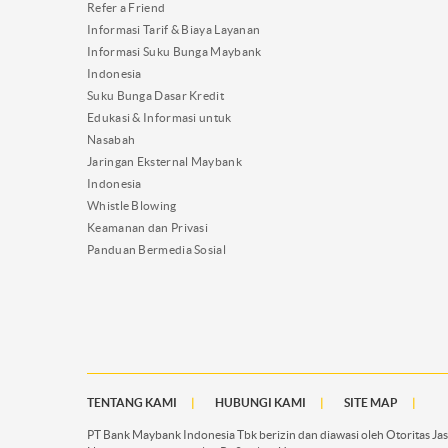
Refer a Friend
Informasi Tarif & Biaya Layanan
Informasi Suku Bunga Maybank
Indonesia
Suku Bunga Dasar Kredit
Edukasi & Informasi untuk
Nasabah
Jaringan Eksternal Maybank
Indonesia
Whistle Blowing
Keamanan dan Privasi
Panduan Bermedia Sosial
TENTANG KAMI
HUBUNGI KAMI
SITE MAP
PT Bank Maybank Indonesia Tbk berizin dan diawasi oleh Otoritas J