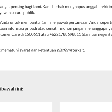
angat penting bagi kami. Kami berhak menghapus unggahan/kirima
awan secara publik.
i Anda untuk membantu Kami menjawab pertanyaan Anda; seperti
ntaan informasi pribadi atau sensitif, mohon jangan menanggapi
omer Care di 1500611 atau +6221788698811 (dari luar negeri) 
k mematuhi syarat dan ketentuan
platform
terkait.
bawah ini: