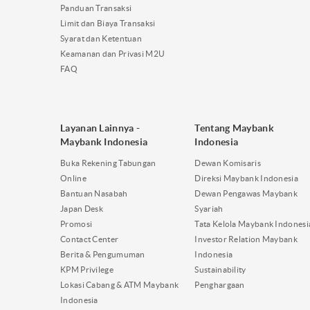
Panduan Transaksi
Limit dan Biaya Transaksi
Syarat dan Ketentuan
Keamanan dan Privasi M2U
FAQ
Layanan Lainnya -
Tentang Maybank
Maybank Indonesia
Indonesia
Buka Rekening Tabungan
Dewan Komisaris
Online
Direksi Maybank Indonesia
Bantuan Nasabah
Dewan Pengawas Maybank
Japan Desk
Syariah
Promosi
Tata Kelola Maybank Indonesi
Contact Center
Investor Relation Maybank
Berita & Pengumuman
Indonesia
KPM Privilege
Sustainability
Lokasi Cabang & ATM Maybank
Penghargaan
Indonesia