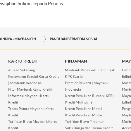
ewajiban hukum kepada Penulis.
LAYANAN LAINNYA - MAYBANK INDONESIA
PANDUAN BERMEDIA SOSIAL
KARTU KREDIT
PINJAMAN
MAY
Ajukan Sekarang
Maybank Personal Financing iB
Debit
Penawaran Spesial Kartu Kredit
KPR Syariah
Edli
| Maybank Indonesia
Premier Reward | Maybank
Maste
Fitur Maybank Kartu Kredit
Indonesia
Mayb
Informasi Maybank Kartu
Kredit Pemilikan Rumah (KPR)
Mayba
Kredit
Kredit Multiguna
Edli
Treats Points Maybank Kartu
Kredit Pemilikan Mobil
Pengk
Kredit
Kredit Pemilikan Motor
Mayb
Tarif dan Biaya Maybank Kartu
Tarif dan Biaya Pinjaman
Mayb
Kredit
Suku Bunga dan Skema Kredit
Acces