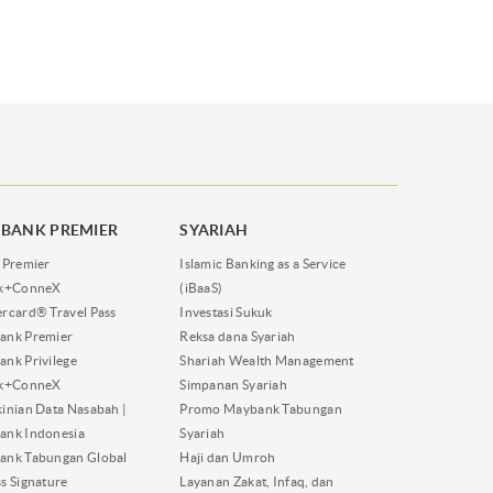
BANK PREMIER
SYARIAH
 Premier
Islamic Banking as a Service
nk+ConneX
(iBaaS)
rcard® Travel Pass
Investasi Sukuk
ank Premier
Reksa dana Syariah
nk Privilege
Shariah Wealth Management
nk+ConneX
Simpanan Syariah
inian Data Nasabah |
Promo Maybank Tabungan
ank Indonesia
Syariah
ank Tabungan Global
Haji dan Umroh
s Signature
Layanan Zakat, Infaq, dan