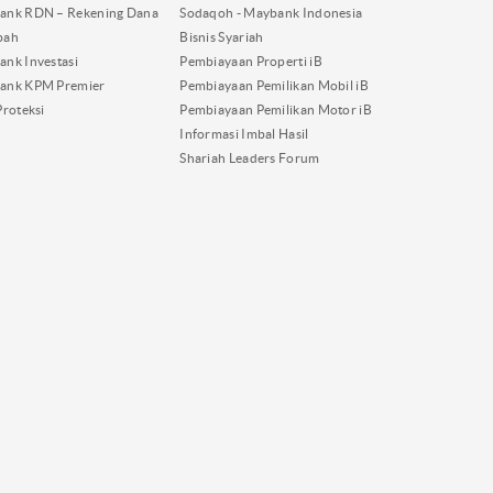
ank RDN – Rekening Dana
Sodaqoh - Maybank Indonesia
bah
Bisnis Syariah
nk Investasi
Pembiayaan Properti iB
ank KPM Premier
Pembiayaan Pemilikan Mobil iB
Proteksi
Pembiayaan Pemilikan Motor iB
Informasi Imbal Hasil
Shariah Leaders Forum