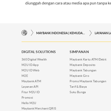
diunggah dengan cara atau media apa pun tanpa k
MAYBANK INDONESIA | KEMUDAHAN TRANSAKSI FINANSIAL DI UJUNG JARI ANDA
DIGITAL SOLUTIONS
SIMPANAN
360 Digital Wealth
Maybank Kartu ATM/Debit
M2U ID App
Maybank Deposito
M2U ID Web
Maybank Tabungan
M2E
Maybank Giro
Maybank ATM
Promo Maybank Tabungan
Layanan API
Tarif & Biaya
Fitur M2U ID
Suku Bunga
Promosi
Hello M2U
Maybank Merchant QRIS