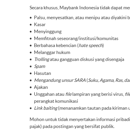
Secara khusus, Maybank Indonesia tidak dapat men
Palsu, menyesatkan, atau menipu atau diyakini
Kasar
Menyinggung
Memfitnah seseorang/institusi/komunitas
Berbahasa kebencian (
hate speech
)
Melanggar hukum
Trolling
atau gangguan diskusi yang disengaja
Spam
Hasutan
Mengandung unsur SARA
(
Suku, Agama, Ras, d
Ajakan
Unggahan atau
file
lampiran yang berisi virus,
fil
perangkat komunikasi
Link
baiting
(menanamkan tautan pada kiriman 
Mohon untuk tidak menyertakan informasi pribadi a
pajak) pada postingan yang bersifat publik.