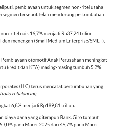
iputi, pembiayaan untuk segmen non-ritel usaha
pada segmen tersebut telah mendorong pertumbuhan
non-ritel naik 16,7% menjadi Rp37,24 triliun
il dan menengah (Small Medium Enterprise/SME+),
un. Pembiayaan otomotif Anak Perusahaan meningkat
kartu kredit dan KTA) masing-masing tumbuh 5,2%
orporates (LLC) terus mencatat pertumbuhan yang
tfolio rebalancing.
ngkat 6,8% menjadi Rp189,81 triliun.
an biaya dana yang ditempuh Bank. Giro tumbuh
i 53,0% pada Maret 2025 dari 49,7% pada Maret