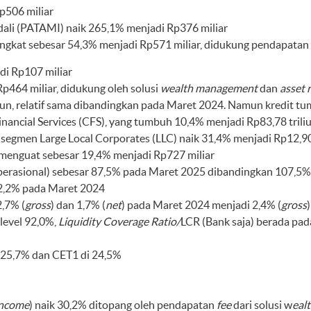
p506 miliar
dali (PATAMI) naik 265,1% menjadi Rp376 miliar
ingkat sebesar 54,3% menjadi Rp571 miliar, didukung pendapatan
di Rp107 miliar
464 miliar, didukung oleh solusi
wealth management
dan
asset 
iliun, relatif sama dibandingkan pada Maret 2024. Namun kredit 
nancial Services (CFS), yang tumbuh 10,4% menjadi Rp83,78 trili
segmen Large Local Corporates (LLC) naik 31,4% menjadi Rp12,90 
menguat sebesar 19,4% menjadi Rp727 miliar
asional) sebesar 87,5% pada Maret 2025 dibandingkan 107,5% p
2,2% pada Maret 2024
,7% (
gross
) dan 1,7% (
net
) pada Maret 2024 menjadi 2,4% (
gross
 level 92,0%,
Liquidity Coverage Ratio/
LCR (Bank saja) berada pad
l 25,7% dan CET1 di 24,5%
income
) naik 30,2% ditopang oleh pendapatan
fee
dari solusi w
eal