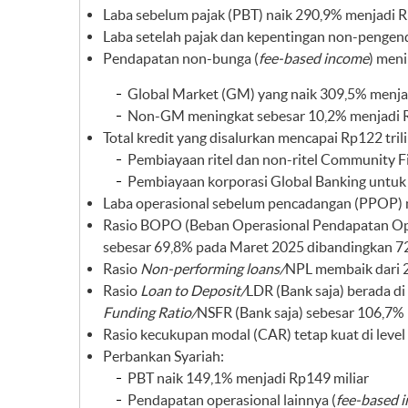
Laba sebelum pajak (PBT) naik 290,9% menjadi R
Laba setelah pajak dan kepentingan non-pengen
Pendapatan non-bunga (
fee-based income
) men
Global Market (GM) yang naik 309,5% menja
Non-GM meningkat sebesar 10,2% menjadi Rp
Total kredit yang disalurkan mencapai Rp122 tr
Pembiayaan ritel dan non-ritel Community Fi
Pembiayaan korporasi Global Banking untuk 
Laba operasional sebelum pencadangan (PPOP) 
Rasio BOPO (Beban Operasional Pendapatan Oper
sebesar 69,8% pada Maret 2025 dibandingkan 7
Rasio
Non-performing loans/
NPL membaik dari 2
Rasio
Loan to Deposit/
LDR (Bank saja) berada di
Funding Ratio/
NSFR (Bank saja) sebesar 106,7%
Rasio kecukupan modal (CAR) tetap kuat di leve
Perbankan Syariah:
PBT naik 149,1% menjadi Rp149 miliar
Pendapatan operasional lainnya (
fee-based 