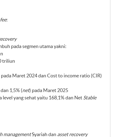
fee
:
recovery
tumbuh pada segmen utama yakni:
un
triliun
ada Maret 2024 dan Cost to income ratio (CIR)
) dan 1,5% (
net
) pada Maret 2025
a level yang sehat yaitu 168,1% dan Net
Stable
th management
Syariah dan
asset recovery