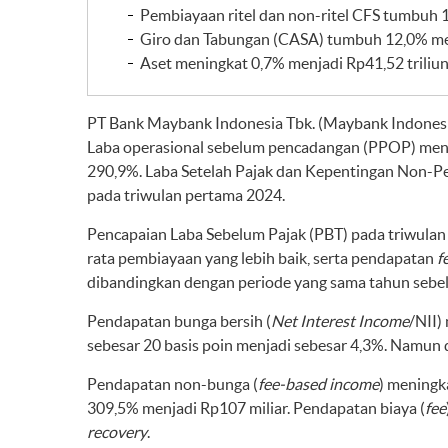
Pembiayaan ritel dan non-ritel CFS tumbuh 1
Giro dan Tabungan (CASA) tumbuh 12,0% men
Aset meningkat 0,7% menjadi Rp41,52 triliun
PT Bank Maybank Indonesia Tbk. (Maybank Indonesi
Laba operasional sebelum pencadangan (PPOP) meng
290,9%. Laba Setelah Pajak dan Kepentingan Non-Pe
pada triwulan pertama 2024.
Pencapaian Laba Sebelum Pajak (PBT) pada triwulan 
rata pembiayaan yang lebih baik, serta pendapatan
f
dibandingkan dengan periode yang sama tahun sebel
Pendapatan bunga bersih (
Net Interest Income
/NII)
sebesar 20 basis poin menjadi sebesar 4,3%. Namun 
Pendapatan non-bunga (
fee-based income
) meningk
309,5% menjadi Rp107 miliar. Pendapatan biaya (
fee
recovery
.