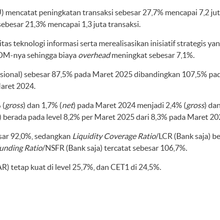
U) mencatat peningkatan transaksi sebesar 27,7% mencapai 7,2 ju
ebesar 21,3% mencapai 1,3 juta transaksi.
tas teknologi informasi serta merealisasikan inisiatif strategis 
 SDM-nya sehingga biaya
overhead
meningkat sebesar 7,1%.
ional) sebesar 87,5% pada Maret 2025 dibandingkan 107,5% pa
aret 2024.
 (
gross
) dan 1,7% (
net
) pada Maret 2024 menjadi 2,4% (
gross
) da
) berada pada level 8,2% per Maret 2025 dari 8,3% pada Maret 20
esar 92,0%, sedangkan
Liquidity Coverage Ratio
/LCR (Bank saja) be
unding Ratio
/NSFR (Bank saja) tercatat sebesar 106,7%.
R) tetap kuat di level 25,7%, dan CET1 di 24,5%.