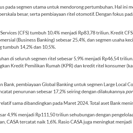
s pada segmen utama untuk mendorong pertumbuhan. Hal ini mel
berskala besar, serta pembiayaan ritel otomotif. Dengan fokus 
Services (CFS) tumbuh 10,4% menjadi Rp83,78 triliun. Kredit CFS 
rsial (Business Banking) sebesar 25,4%, dan segmen usaha kec
g tumbuh 14,2% dan 10,5%.
han di seluruh segmen ritel sebesar 5,9% menjadi Rp46,54 trili
ngkan Kredit Pemilikan Rumah (KPR) dan kredit ritel konsumer (
an Bank, pembiayaan Global Banking untuk segmen Large Local C
ncatat penurunan sebesar 17,2% seiring dengan dilakukannya
por
, relatif sama dibandingkan pada Maret 2024. Total aset Bank meni
sar 4,9% menjadi Rp111,50 triliun sehubungan dengan pengelola
an, CASA tercatat naik 1,6%. Rasio CASA juga meningkat menjad