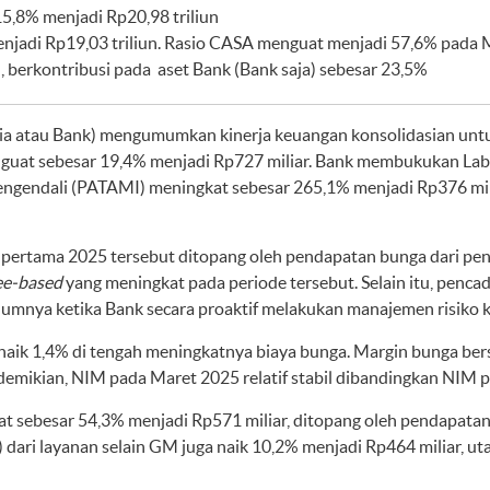
5,8% menjadi Rp20,98 triliun
jadi Rp19,03 triliun. Rasio CASA menguat menjadi 57,6% pada 
, berkontribusi pada aset Bank (Bank saja) sebesar 23,5%
a atau Bank) mengumumkan kinerja keuangan konsolidasian untu
uat sebesar 19,4% menjadi Rp727 miliar. Bank membukukan Laba 
ngendali (PATAMI) meningkat sebesar 265,1% menjadi Rp376 mili
pertama 2025 tersebut ditopang oleh pendapatan bunga dari pene
ee-based
yang meningkat pada periode tersebut. Selain itu, pen
umnya ketika Bank secara proaktif melakukan manajemen risiko k
 naik 1,4% di tengah meningkatnya biaya bunga. Margin bunga bers
demikian, NIM pada Maret 2025 relatif stabil dibandingkan NIM p
at sebesar 54,3% menjadi Rp571 miliar, ditopang oleh pendapatan 
) dari layanan selain GM juga naik 10,2% menjadi Rp464 miliar, ut