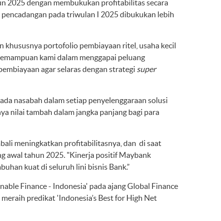
n 2025 dengan membukukan profitabilitas secara
, pencadangan pada triwulan I 2025 dibukukan lebih
khususnya portofolio pembiayaan ritel, usaha kecil
n kemampuan kami dalam menggapai peluang
pembiayaan agar selaras dengan strategi
super
ada nasabah dalam setiap penyelenggaraan solusi
a nilai tambah dalam jangka panjang bagi para
li meningkatkan profitabilitasnya, dan di saat
g awal tahun 2025. "Kinerja positif Maybank
han kuat di seluruh lini bisnis Bank.”
able Finance - Indonesia' pada ajang Global Finance
eraih predikat 'Indonesia’s Best for High Net