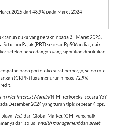
Maret 2025 dari 48,9% pada Maret 2024
k tahun buku yang berakhir pada 31 Maret 2025.
Sebelum Pajak (PBT) sebesar Rp506 miliar, naik
ar setelah pencadangan yang signifikan dibukukan
mpatan pada portofolio surat berharga, saldo rata-
cadangan (CKPN) juga menurun hingga 72,9%
redit.
ih (
Net Interest Margin
/NIM) terkoreksi secara YoY
ada Desember 2024 yang turun tipis sebesar 4 bps.
biaya (
fee
) dari Global Market (GM) yang naik
amanya dari solusi
wealth management
dan
asset