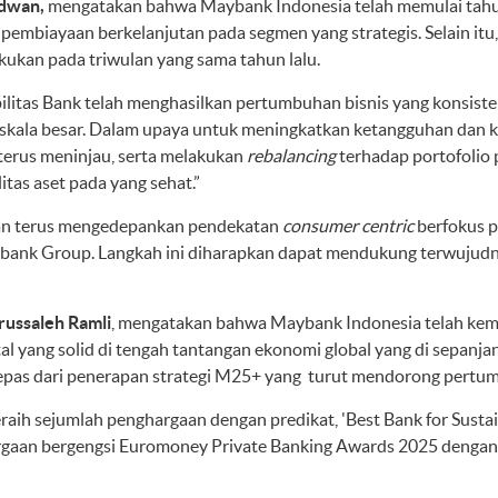
idwan,
mengatakan bahwa Maybank Indonesia telah memulai tahu
pembiayaan berkelanjutan pada segmen yang strategis. Selain itu
ukan pada triwulan yang sama tahun lalu.
itas Bank telah menghasilkan pertumbuhan bisnis yang konsisten 
erskala besar. Dalam upaya untuk meningkatkan ketangguhan da
 terus meninjau, serta melakukan
rebalancing
terhadap portofolio 
itas aset pada yang sehat.”
an terus mengedepankan pendekatan
consumer centric
berfokus p
bank Group. Langkah ini diharapkan dapat mendukung terwujudny
russaleh Ramli
, mengatakan bahwa Maybank Indonesia telah kemba
yang solid di tengah tantangan ekonomi global yang di sepanjan
lepas dari penerapan strategi M25+ yang turut mendorong pertumbu
ih sejumlah penghargaan dengan predikat, 'Best Bank for Sustain
rgaan bergengsi Euromoney Private Banking Awards 2025 dengan m