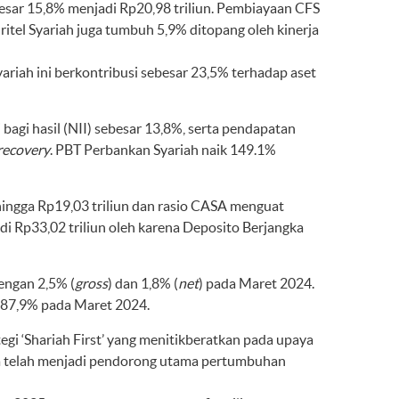
besar 15,8% menjadi Rp20,98 triliun. Pembiayaan CFS
tel Syariah juga tumbuh 5,9% ditopang oleh kinerja
riah ini berkontribusi sebesar 23,5% terhadap aset
bagi hasil (NII) sebesar 13,8%, serta pendapatan
recovery
. PBT Perbankan Syariah naik 149.1%
ngga Rp19,03 triliun dan rasio CASA menguat
 Rp33,02 triliun oleh karena Deposito Berjangka
engan 2,5% (
gross
) dan 1,8% (
net
) pada Maret 2024.
 87,9% pada Maret 2024.
egi ‘Shariah First’ yang menitikberatkan pada upaya
uga telah menjadi pendorong utama pertumbuhan