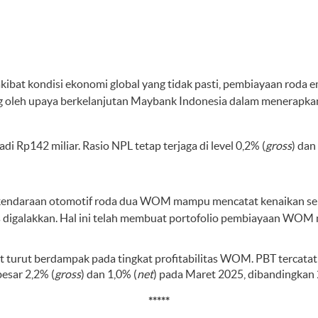
kibat kondisi ekonomi global yang tidak pasti, pembiayaan roda
ung oleh upaya berkelanjutan Maybank Indonesia dalam menerapka
Rp142 miliar. Rasio NPL tetap terjaga di level 0,2% (
gross
) dan
 kendaraan otomotif roda dua WOM mampu mencatat kenaikan sebe
 digalakkan. Hal ini telah membuat portofolio pembiayaan WOM 
 turut berdampak pada tingkat profitabilitas WOM. PBT tercatat 
esar 2,2% (
gross
) dan 1,0% (
net
) pada Maret 2025, dibandingkan 
*****