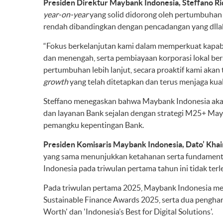
Presiden Direktur Maybank Indonesia, Steffano R
year-on-year
yang solid didorong oleh pertumbuhan 
rendah dibandingkan dengan pencadangan yang dllak
“Fokus berkelanjutan kami dalam memperkuat kapabil
dan menengah, serta pembiayaan korporasi lokal b
pertumbuhan lebih lanjut, secara proaktif kami akan
growth
yang telah ditetapkan dan terus menjaga kual
Steffano menegaskan bahwa Maybank Indonesia ak
dan layanan Bank sejalan dengan strategi M25+ May
pemangku kepentingan Bank.
Presiden Komisaris Maybank Indonesia, Dato’ Khai
yang sama menunjukkan ketahanan serta fundamental 
Indonesia pada triwulan pertama tahun ini tidak ter
Pada triwulan pertama 2025, Maybank Indonesia mera
Sustainable Finance Awards 2025, serta dua pengha
Worth' dan 'Indonesia’s Best for Digital Solutions'.