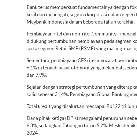
Bank terus memperkuat fundamentalnya dengan foku
kecil dan menengah, segmen korporasi dalam negeri 
Maybank Indonesia dalam beberapa tahun terakhir.
Pembiayaan ritel dan non-ritel Community Financial 
didukung pertumbuhan pembiayaan pada segmen kome
serta segmen Retail SME (RSME) yang masing-masin
Sementara, pembiayaan CFS ritel mencatat pertumbu
6,1% di tengah pasar otomotif yang melambat, seda
dan 7,9%.
Sejalan dengan strategi pertumbuhan yang diterapk
solid sebesar 31,4%. Pembiayaan Global Banking me
Total kredit yang disalurkan mencapai Rp122 triliun
Dana pihak ketiga (DPK) mengalami penurunan sebe
6,3%, sedangkan Tabungan turun 5,2%. Meski demiki
2024.