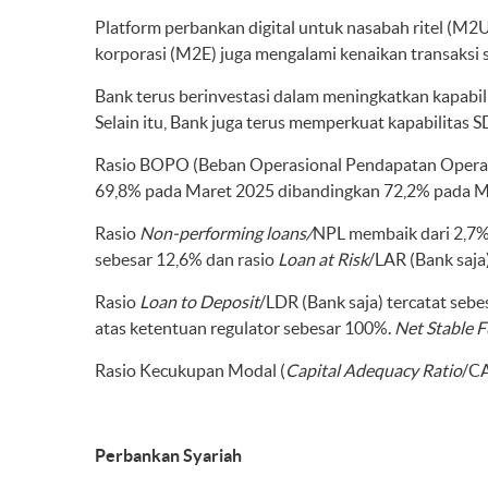
Platform perbankan digital untuk nasabah ritel (M2
korporasi (M2E) juga mengalami kenaikan transaksi s
Bank terus berinvestasi dalam meningkatkan kapabili
Selain itu, Bank juga terus memperkuat kapabilitas
Rasio BOPO (Beban Operasional Pendapatan Operas
69,8% pada Maret 2025 dibandingkan 72,2% pada M
Rasio
Non-performing loans/
NPL membaik dari 2,7%
sebesar 12,6% dan rasio
Loan at Risk
/LAR (Bank saja
Rasio
Loan to Deposit
/LDR (Bank saja) tercatat seb
atas ketentuan regulator sebesar 100%.
Net Stable F
Rasio Kecukupan Modal (
Capital Adequacy Ratio
/CA
Perbankan Syariah