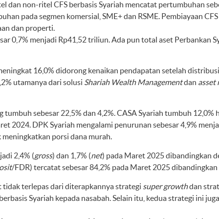
itel dan non-ritel CFS berbasis Syariah mencatat pertumbuhan se
buhan pada segmen komersial, SME+ dan RSME. Pembiayaan CFS ri
an dan properti.
 0,7% menjadi Rp41,52 triliun. Ada pun total aset Perbankan Sya
eningkat 16,0% didorong kenaikan pendapatan setelah distribusi 
0,2% utamanya dari solusi
Shariah
Wealth Management
dan
asset 
g tumbuh sebesar 22,5% dan 4,2%. CASA Syariah tumbuh 12,0% hi
et 2024. DPK Syariah mengalami penurunan sebesar 4,9% menjadi
k meningkatkan porsi dana murah.
adi 2,4% (
gross
) dan 1,7% (
net
) pada Maret 2025 dibandingkan d
osit
/FDR) tercatat sebesar 84,2% pada Maret 2025 dibandingkan
tidak terlepas dari diterapkannya strategi
super growth
dan strat
rbasis Syariah kepada nasabah. Selain itu, kedua strategi ini j