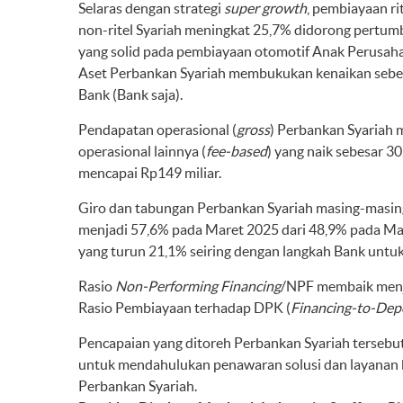
Selaras dengan strategi
super growth
, pembiayaan r
non-ritel Syariah meningkat 25,7% didorong pertum
yang solid pada pembiayaan otomotif Anak Perusaha
Aset Perbankan Syariah membukukan kenaikan sebesar
Bank (Bank saja).
Pendapatan operasional (
gross
) Perbankan Syariah m
operasional lainnya (
fee-based
) yang naik sebesar 3
mencapai Rp149 miliar.
Giro dan tabungan Perbankan Syariah masing-masin
menjadi 57,6% pada Maret 2025 dari 48,9% pada Mar
yang turun 21,1% seiring dengan langkah Bank untu
Rasio
Non-Performing Financing
/NPF membaik menj
Rasio Pembiayaan terhadap DPK (
Financing-to-Dep
Pencapaian yang ditoreh Perbankan Syariah tersebut 
untuk mendahulukan penawaran solusi dan layanan be
Perbankan Syariah.