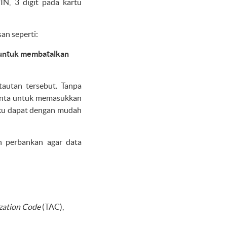
IN, 3 digit pada kartu
an seperti:
t untuk membatalkan
tautan tersebut. Tanpa
inta untuk memasukkan
aku dapat dengan mudah
n perbankan agar data
zation Code
(TAC),