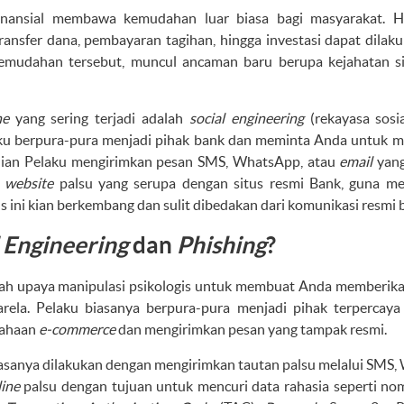
inansial membawa kemudahan luar biasa bagi masyarakat. H
ransfer dana, pembayaran tagihan, hingga investasi dapat dila
kemudahan tersebut, muncul ancaman baru berupa kejahatan s
ne
yang sering terjadi adalah
social engineering
(rekayasa sosia
aku berpura-pura menjadi pihak bank dan meminta Anda untuk m
ian Pelaku mengirimkan pesan SMS, WhatsApp, atau
email
yang
e
website
palsu yang serupa dengan situs resmi Bank, guna me
ini kian berkembang dan sulit dibedakan dari komunikasi resmi 
l Engineering
dan
Phishing
?
ah upaya manipulasi psikologis untuk membuat Anda memberikan
rela. Pelaku biasanya berpura-pura menjadi pihak terpercaya
sahaan
e-commerce
dan mengirimkan pesan yang tampak resmi.
iasanya dilakukan dengan mengirimkan tautan palsu melalui SMS
line
palsu dengan tujuan untuk mencuri data rahasia seperti no