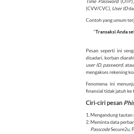
Time Password
(OTP)
(CVV/CVC),
User ID
d
Contoh yang umum terj
“
Transaksi Anda se
Pesan seperti ini sen
disadari, korban diara
user ID
,
password
, ata
mengakses rekening ko
Fenomena ini menunju
finansial tidak jatuh ke
Ciri-ciri pesan
Phi
Mengandung tautan m
Meminta data perban
Passcode
Secure2u, P