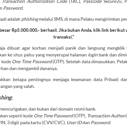
,
Transaction Authorization Code
(TAC),
Passcode
Secure2u, P
an
Password
.
adi adalah
phishing
melalui SMS, di mana Pelaku mengirimkan pes
besar Rp5.000.000,- berhasil. Jika bukan Anda, klik link beriku
transaksi.”
gaja dibuat agar korban menjadi panik dan langsung mengklik 
hkan ke situs palsu yang menyerupai halaman
login
bank dan dim
u kode
One Time Password
(OTP). Setelah data dimasukkan, Pel
rban dan mengambil dananya.
kkan betapa pentingnya menjaga keamanan data Pribadi da
 tangan yang salah.
shing
:
encurigakan, dan bukan dari domain resmi bank.
kan seperti kode
One Time Password
(OTP),
Transaction Authori
IN, 3 digit pada kartu (CVV/CVC),
User ID
dan
Password
.