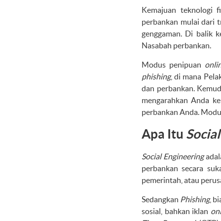
Kemajuan teknologi f
perbankan mulai dari t
genggaman. Di balik 
Nasabah perbankan.
Modus penipuan
onli
phishing
, di mana Pel
dan perbankan. Kemud
mengarahkan Anda k
perbankan Anda. Modus 
Apa Itu
Socia
Social Engineering
adal
perbankan secara suka
pemerintah, atau peru
Sedangkan
Phishing
, b
sosial, bahkan iklan
on