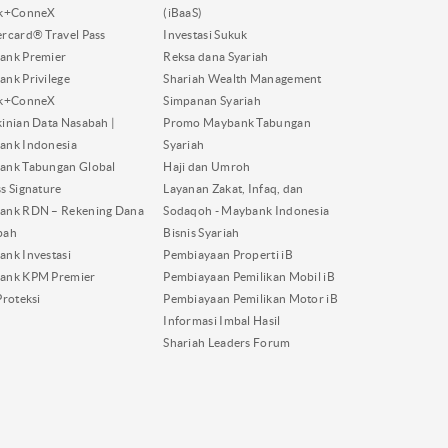
nk+ConneX
(iBaaS)
rcard® Travel Pass
Investasi Sukuk
ank Premier
Reksa dana Syariah
nk Privilege
Shariah Wealth Management
nk+ConneX
Simpanan Syariah
inian Data Nasabah |
Promo Maybank Tabungan
ank Indonesia
Syariah
ank Tabungan Global
Haji dan Umroh
s Signature
Layanan Zakat, Infaq, dan
ank RDN – Rekening Dana
Sodaqoh - Maybank Indonesia
bah
Bisnis Syariah
nk Investasi
Pembiayaan Properti iB
ank KPM Premier
Pembiayaan Pemilikan Mobil iB
Proteksi
Pembiayaan Pemilikan Motor iB
Informasi Imbal Hasil
Shariah Leaders Forum