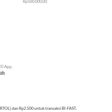
Rp500.000,00
ID App,
bih
(RTOL) dan Rp2.500 untuk transaksi BI-FAST.