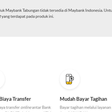
oduk Maybank Tabungan tidak tersedia di Maybank Indonesia. Un
t
yang terdapat pada produk ini.
Biaya Transfer
Mudah Bayar Tagihan
aya transfer
online
antar Bank
Bayar tagihan melalui layana