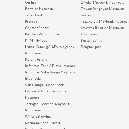
Online
Direksi Maybank Indonesia
Bantuan Nasabah
Dewan Pengawas Maybank
Japan Desk
Syariah
Promosi
Tata Kelola Maybank Indonesi
Contact Center
Investor Relation Maybank
Berita & Pengumuman
Indonesia
KPM Privilege
Sustainability
Lokasi Cabang & ATM Maybank
Penghargaan
Indonesia
Refer a Friend
Informasi Tarif & Biaya Layanan
Informasi Suku Bunga Maybank
Indonesia
Suku Bunga Dasar Kredit
Edukasi & Informasi untuk
Nasabah
Jaringan Eksternal Maybank
Indonesia
Whistle Blowing
Keamanan dan Privasi