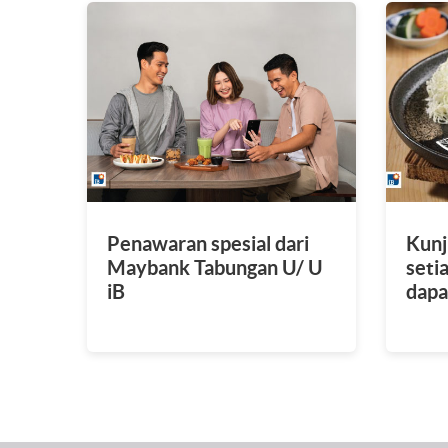
Penawaran spesial dari
Kunj
Maybank Tabungan U/ U
seti
iB
dapa
Rp12