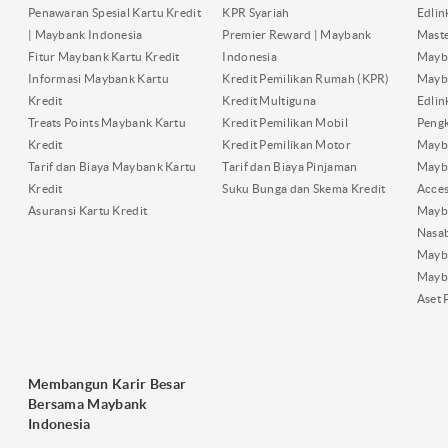
Penawaran Spesial Kartu Kredit
KPR Syariah
Edli
| Maybank Indonesia
Premier Reward | Maybank
Maste
Fitur Maybank Kartu Kredit
Indonesia
Mayb
Informasi Maybank Kartu
Kredit Pemilikan Rumah (KPR)
Mayba
Kredit
Kredit Multiguna
Edli
Treats Points Maybank Kartu
Kredit Pemilikan Mobil
Pengk
Kredit
Kredit Pemilikan Motor
Mayb
Tarif dan Biaya Maybank Kartu
Tarif dan Biaya Pinjaman
Mayb
Kredit
Suku Bunga dan Skema Kredit
Acces
Asuransi Kartu Kredit
Mayb
Nasa
Mayba
Mayb
Aset 
Membangun Karir Besar
Bersama Maybank
Indonesia