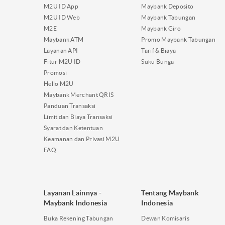
M2U ID App
Maybank Deposito
M2U ID Web
Maybank Tabungan
M2E
Maybank Giro
Maybank ATM
Promo Maybank Tabungan
Layanan API
Tarif & Biaya
Fitur M2U ID
Suku Bunga
Promosi
Hello M2U
Maybank Merchant QRIS
Panduan Transaksi
Limit dan Biaya Transaksi
Syarat dan Ketentuan
Keamanan dan Privasi M2U
FAQ
Layanan Lainnya -
Tentang Maybank
Maybank Indonesia
Indonesia
Buka Rekening Tabungan
Dewan Komisaris