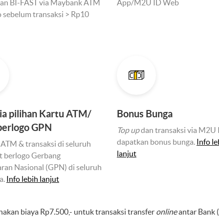
dan BI-FAST via Maybank ATM
App/M2U ID Web
do sebelum transaksi > Rp10
ia pilihan Kartu ATM/
Bonus Bunga
berlogo GPN
Top up
dan transaksi via M2U 
dapatkan bonus bunga.
Info le
 ATM & transaksi di seluruh
lanjut
t berlogo Gerbang
an Nasional (GPN) di seluruh
a.
Info lebih lanjut
enakan biaya Rp7.500,- untuk transaksi transfer
online
antar Bank 