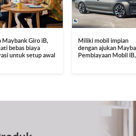
 Maybank Giro iB,
Miliki mobil impian
ati bebas biaya
dengan ajukan Mayb
vasi untuk setup awal
Pembiayaan Mobil iB,
em agar platform
pembiayaan dengan
sung siap pakai
prinsip Syariah