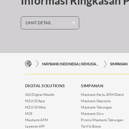
Informasi Ringkasan 
LIHAT DETAIL
MAYBANK INDONESIA | KEMUDAHAN TRANSAKSI FINANSIAL DI UJUNG JARI ANDA
SIMPANAN
DIGITAL SOLUTIONS
SIMPANAN
360 Digital Wealth
Maybank Kartu ATM/Debit
M2U ID App
Maybank Deposito
M2U ID Web
Maybank Tabungan
M2E
Maybank Giro
Maybank ATM
Promo Maybank Tabungan
Layanan API
Tarif & Biaya