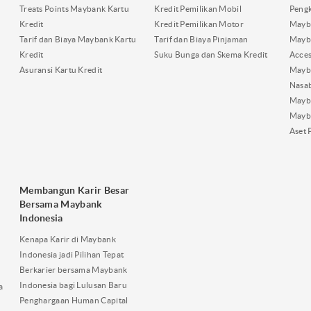
Treats Points Maybank Kartu
Kredit Pemilikan Mobil
Pengk
Kredit
Kredit Pemilikan Motor
Mayb
Tarif dan Biaya Maybank Kartu
Tarif dan Biaya Pinjaman
Mayb
Kredit
Suku Bunga dan Skema Kredit
Acces
Asuransi Kartu Kredit
Mayb
Nasa
Mayba
Mayb
Aset 
Membangun Karir Besar
Bersama Maybank
Indonesia
Kenapa Karir di Maybank
Indonesia jadi Pilihan Tepat
Berkarier bersama Maybank
Indonesia bagi Lulusan Baru
a
Penghargaan Human Capital