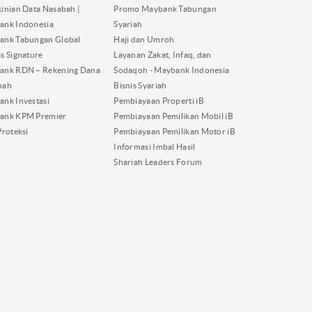
inian Data Nasabah |
Promo Maybank Tabungan
ank Indonesia
Syariah
ank Tabungan Global
Haji dan Umroh
s Signature
Layanan Zakat, Infaq, dan
ank RDN – Rekening Dana
Sodaqoh - Maybank Indonesia
bah
Bisnis Syariah
nk Investasi
Pembiayaan Properti iB
ank KPM Premier
Pembiayaan Pemilikan Mobil iB
Proteksi
Pembiayaan Pemilikan Motor iB
Informasi Imbal Hasil
Shariah Leaders Forum