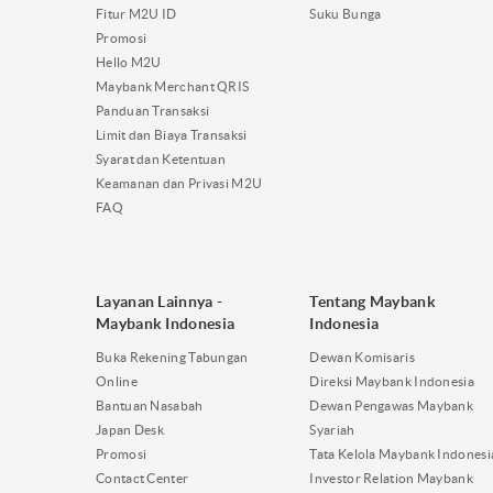
Fitur M2U ID
Suku Bunga
Promosi
Hello M2U
Maybank Merchant QRIS
Panduan Transaksi
Limit dan Biaya Transaksi
Syarat dan Ketentuan
Keamanan dan Privasi M2U
FAQ
Layanan Lainnya -
Tentang Maybank
Maybank Indonesia
Indonesia
Buka Rekening Tabungan
Dewan Komisaris
Online
Direksi Maybank Indonesia
Bantuan Nasabah
Dewan Pengawas Maybank
Japan Desk
Syariah
Promosi
Tata Kelola Maybank Indonesi
Contact Center
Investor Relation Maybank