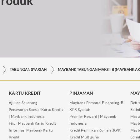
Produk
TABUNGAN SYARIAH
KARTU KREDIT
PINJAMAN
MAY
Ajukan Sekarang
Maybank Personal Financing iB
Debit
Penawaran Spesial Kartu Kredit
KPR Syariah
Edli
| Maybank Indonesia
Premier Reward | Maybank
Maste
Fitur Maybank Kartu Kredit
Indonesia
Mayb
Informasi Maybank Kartu
Kredit Pemilikan Rumah (KPR)
Mayba
Kredit
Kredit Multiguna
Edli