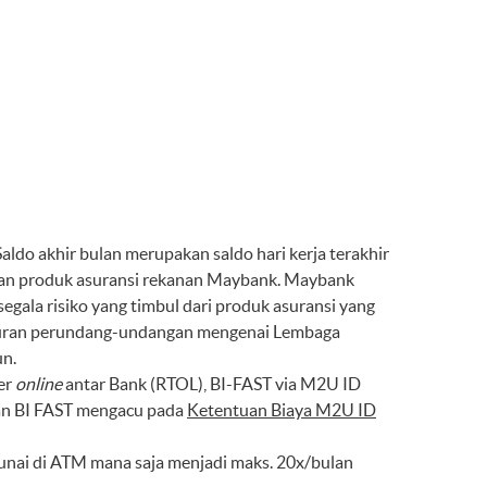
aldo akhir bulan merupakan saldo hari kerja terakhir
pakan produk asuransi rekanan Maybank. Maybank
egala risiko yang timbul dari produk asuransi yang
aturan perundang-undangan mengenai Lembaga
un.
er
online
antar Bank (RTOL), BI-FAST via M2U ID
n BI FAST mengacu pada
Ketentuan Biaya M2U ID
 tunai di ATM mana saja menjadi maks. 20x/bulan