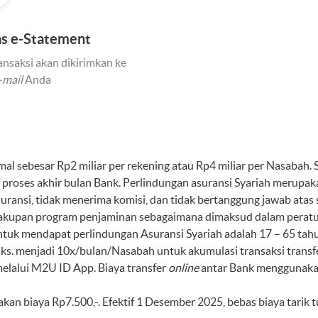
tas e-Statement
ransaksi akan dikirimkan ke
-mail
Anda
al sebesar Rp2 miliar per rekening atau Rp4 miliar per Nasabah. S
at proses akhir bulan Bank. Perlindungan asuransi Syariah meru
ansi, tidak menerima komisi, dan tidak bertanggung jawab atas s
m cakupan program penjaminan sebagaimana dimaksud dalam per
ntuk mendapat perlindungan Asuransi Syariah adalah 17 – 65 tah
maks. menjadi 10x/bulan/Nasabah untuk akumulasi transaksi transf
lalui M2U ID App. Biaya transfer
online
antar Bank menggunaka
nakan biaya Rp7.500,-. Efektif 1 Desember 2025, bebas biaya tarik