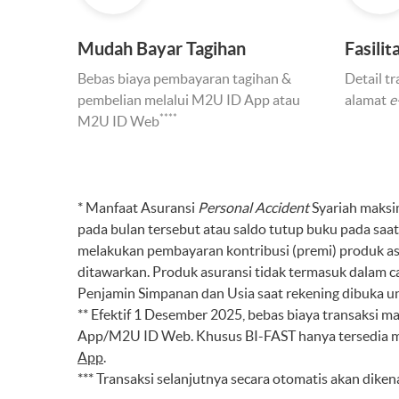
Mudah Bayar Tagihan
Fasili
Bebas biaya pembayaran tagihan &
Detail t
pembelian melalui M2U ID App atau
alamat
e
****
M2U ID Web
* Manfaat Asuransi
Personal Accident
Syariah maksim
pada bulan tersebut atau saldo tutup buku pada sa
melakukan pembayaran kontribusi (premi) produk asur
ditawarkan. Produk asuransi tidak termasuk dala
Penjamin Simpanan dan Usia saat rekening dibuka u
** Efektif 1 Desember 2025, bebas biaya transaksi 
App/M2U ID Web. Khusus BI-FAST hanya tersedia me
App
.
*** Transaksi selanjutnya secara otomatis akan dike