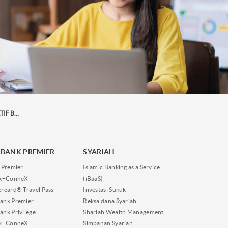
MAYBANK TABUNGAN MAKSI IB (MAYBANK AKTIF BEBAS TRANSAKSI)
BANK PREMIER
SYARIAH
 Premier
Islamic Banking as a Service
nk+ConneX
(iBaaS)
rcard® Travel Pass
Investasi Sukuk
ank Premier
Reksa dana Syariah
nk Privilege
Shariah Wealth Management
nk+ConneX
Simpanan Syariah