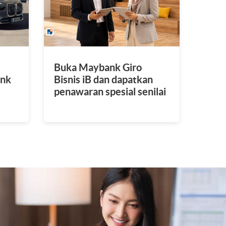
Buka Maybank Giro
ank
Bisnis iB dan dapatkan
penawaran spesial senilai
Rp2,5 juta untuk setup
awal sistem.