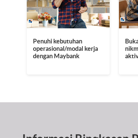
Penuhi kebutuhan
Buka
operasional/modal kerja
nikm
dengan Maybank
akti
Pembiayaan Rekening
sist
Koran Syariah
lang