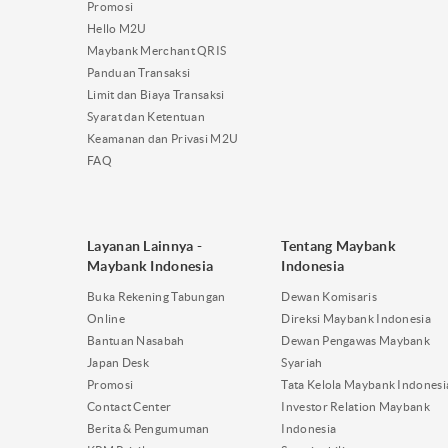
Promosi
Hello M2U
Maybank Merchant QRIS
Panduan Transaksi
Limit dan Biaya Transaksi
Syarat dan Ketentuan
Keamanan dan Privasi M2U
FAQ
Layanan Lainnya -
Tentang Maybank
Maybank Indonesia
Indonesia
Buka Rekening Tabungan
Dewan Komisaris
Online
Direksi Maybank Indonesia
Bantuan Nasabah
Dewan Pengawas Maybank
Japan Desk
Syariah
Promosi
Tata Kelola Maybank Indonesi
Contact Center
Investor Relation Maybank
Berita & Pengumuman
Indonesia