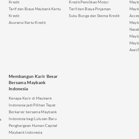
Kredit
Kredit Pemilikan Motor
Mayb
Tarif dan Biaya Maybank Kartu
Tarif dan Biaya Pinjaman
Mayb
Kredit
Suku Bunga dan Skema Kredit
Acces
Asuransi Kartu Kredit
Mayb
Nasa
Mayba
Mayb
Aset 
Membangun Karir Besar
Bersama Maybank
Indonesia
Kenapa Karir di Maybank
Indonesia jadi Pilihan Tepat
Berkarier bersama Maybank
Indonesia bagi Lulusan Baru
a
Penghargaan Human Capital
Maybank Indonesia