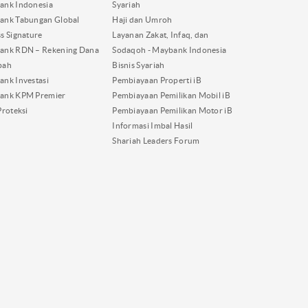
ank Indonesia
Syariah
ank Tabungan Global
Haji dan Umroh
s Signature
Layanan Zakat, Infaq, dan
ank RDN – Rekening Dana
Sodaqoh - Maybank Indonesia
bah
Bisnis Syariah
nk Investasi
Pembiayaan Properti iB
ank KPM Premier
Pembiayaan Pemilikan Mobil iB
Proteksi
Pembiayaan Pemilikan Motor iB
Informasi Imbal Hasil
Shariah Leaders Forum