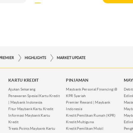
PREMIER
HIGHLIGHTS
MARKET UPDATE
KARTU KREDIT
PINJAMAN
MAY
Ajukan Sekarang
Maybank Personal Financing iB
Debit
Penawaran Spesial Kartu Kredit
KPR Syariah
Edli
| Maybank Indonesia
Premier Reward | Maybank
Maste
Fitur Maybank Kartu Kredit
Indonesia
Mayb
Informasi Maybank Kartu
Kredit Pemilikan Rumah (KPR)
Mayba
Kredit
Kredit Multiguna
Edli
Treats Points Maybank Kartu
Kredit Pemilikan Mobil
Pengk