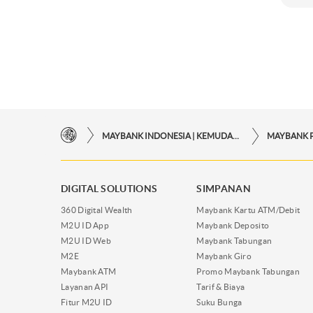
MAYBANK INDONESIA | KEMUDAHAN TRANSAKSI FINANSIAL DI UJUNG JARI ANDA
MAYBANK 
DIGITAL SOLUTIONS
SIMPANAN
360 Digital Wealth
Maybank Kartu ATM/Debit
M2U ID App
Maybank Deposito
M2U ID Web
Maybank Tabungan
M2E
Maybank Giro
Maybank ATM
Promo Maybank Tabungan
Layanan API
Tarif & Biaya
Fitur M2U ID
Suku Bunga