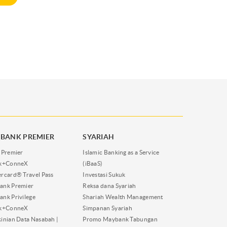
BANK PREMIER
SYARIAH
 Premier
Islamic Banking as a Service
nk+ConneX
(iBaaS)
rcard® Travel Pass
Investasi Sukuk
ank Premier
Reksa dana Syariah
nk Privilege
Shariah Wealth Management
nk+ConneX
Simpanan Syariah
inian Data Nasabah |
Promo Maybank Tabungan