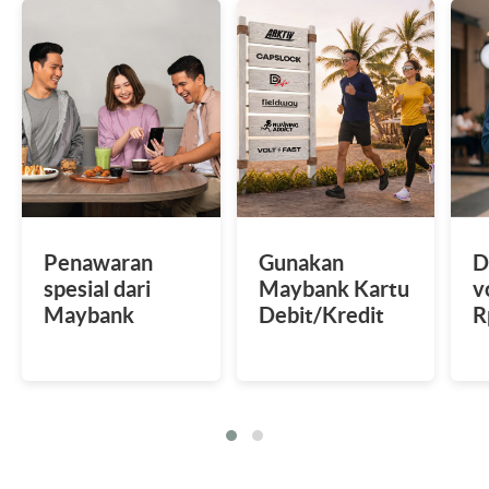
Penawaran
Gunakan
D
spesial dari
Maybank Kartu
v
Maybank
Debit/Kredit
R
Tabungan U/ U
saat transaksi
n
iB
untuk dapatkan
m
diskon 20%.
j