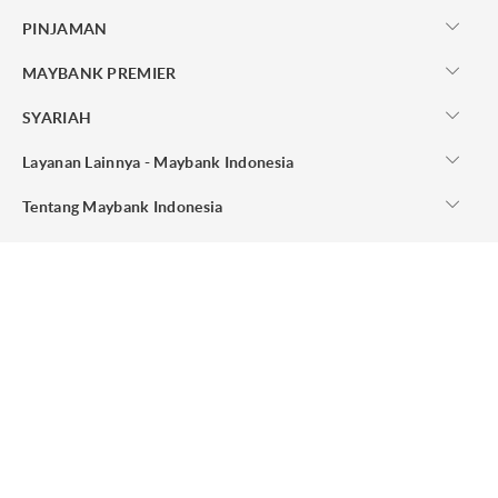
PINJAMAN
MAYBANK PREMIER
SYARIAH
Layanan Lainnya - Maybank Indonesia
Tentang Maybank Indonesia
Membangun Karir Besar Bersama Maybank Indonesia
TENTANG KAMI
HUBUNGI KAMI
SITE MAP
PT Bank Maybank Indonesia Tbk berizin dan diawasi oleh Otoritas Jasa
Keuangan (OJK) & Bank Indonesia. PT Bank Maybank Indonesia Tbk