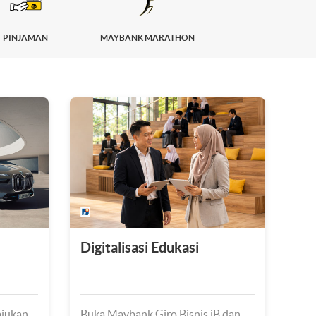
PINJAMAN
MAYBANK MARATHON
Digitalisasi Edukasi
ajukan
Buka Maybank Giro Bisnis iB dan