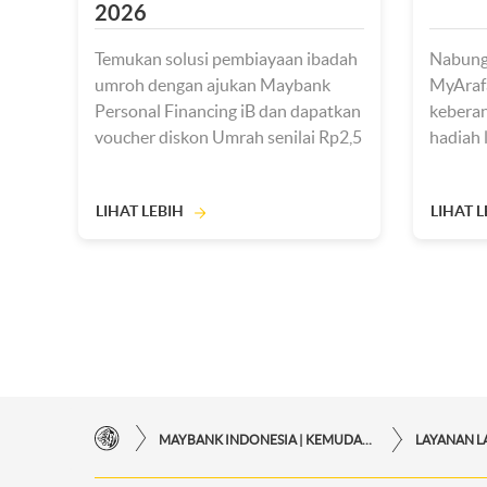
2026
Temukan solusi pembiayaan ibadah
Nabung
umroh dengan ajukan Maybank
MyAraf
Personal Financing iB dan dapatkan
keberan
voucher diskon Umrah senilai Rp2,5
hadiah 
juta
digunak
LIHAT LEBIH
LIHAT L
MAYBANK INDONESIA | KEMUDAHAN TRANSAKSI FINANSIAL DI UJUNG JARI ANDA