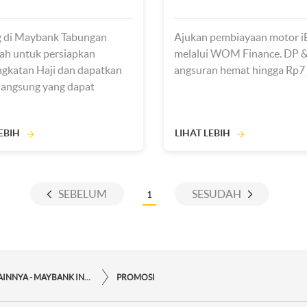
 di Maybank Tabungan
Ajukan pembiayaan motor i
ah untuk persiapkan
melalui WOM Finance. DP &
gkatan Haji dan dapatkan
angsuran hemat hingga Rp7 
langsung yang dapat
an selama ibadah Haji.
EBIH
LIHAT LEBIH
SEBELUM
SESUDAH
1
LAYANAN LAINNYA - MAYBANK INDONESIA
PROMOSI