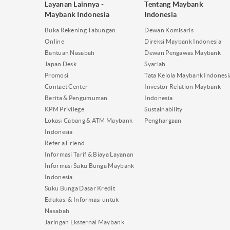
Layanan Lainnya -
Tentang Maybank
Maybank Indonesia
Indonesia
Buka Rekening Tabungan
Dewan Komisaris
Online
Direksi Maybank Indonesia
Bantuan Nasabah
Dewan Pengawas Maybank
Japan Desk
Syariah
Promosi
Tata Kelola Maybank Indonesi
Contact Center
Investor Relation Maybank
Berita & Pengumuman
Indonesia
KPM Privilege
Sustainability
Lokasi Cabang & ATM Maybank
Penghargaan
Indonesia
Refer a Friend
Informasi Tarif & Biaya Layanan
Informasi Suku Bunga Maybank
Indonesia
Suku Bunga Dasar Kredit
Edukasi & Informasi untuk
Nasabah
Jaringan Eksternal Maybank