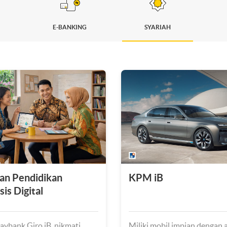
E-BANKING
SYARIAH
an Pendidikan
KPM iB
is Digital
ybank Giro iB, nikmati
Miliki mobil impian dengan 