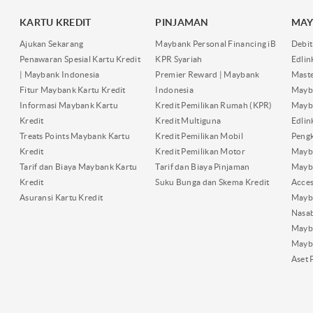
KARTU KREDIT
PINJAMAN
MAY
Ajukan Sekarang
Maybank Personal Financing iB
Debit
Penawaran Spesial Kartu Kredit
KPR Syariah
Edli
| Maybank Indonesia
Premier Reward | Maybank
Maste
Fitur Maybank Kartu Kredit
Indonesia
Mayb
Informasi Maybank Kartu
Kredit Pemilikan Rumah (KPR)
Mayba
Kredit
Kredit Multiguna
Edli
Treats Points Maybank Kartu
Kredit Pemilikan Mobil
Pengk
Kredit
Kredit Pemilikan Motor
Mayb
Tarif dan Biaya Maybank Kartu
Tarif dan Biaya Pinjaman
Mayb
Kredit
Suku Bunga dan Skema Kredit
Acces
Asuransi Kartu Kredit
Mayb
Nasa
Mayba
Mayb
Aset 