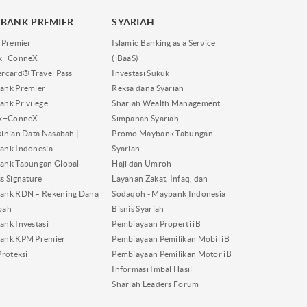
BANK PREMIER
SYARIAH
 Premier
Islamic Banking as a Service
nk+ConneX
(iBaaS)
rcard® Travel Pass
Investasi Sukuk
ank Premier
Reksa dana Syariah
nk Privilege
Shariah Wealth Management
nk+ConneX
Simpanan Syariah
inian Data Nasabah |
Promo Maybank Tabungan
ank Indonesia
Syariah
ank Tabungan Global
Haji dan Umroh
s Signature
Layanan Zakat, Infaq, dan
ank RDN – Rekening Dana
Sodaqoh - Maybank Indonesia
bah
Bisnis Syariah
nk Investasi
Pembiayaan Properti iB
ank KPM Premier
Pembiayaan Pemilikan Mobil iB
Proteksi
Pembiayaan Pemilikan Motor iB
Informasi Imbal Hasil
Shariah Leaders Forum