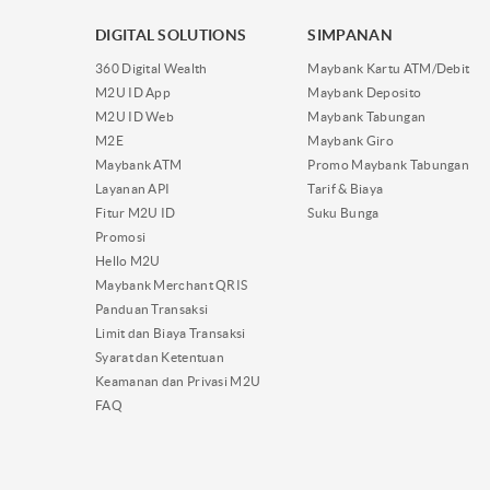
DIGITAL SOLUTIONS
SIMPANAN
360 Digital Wealth
Maybank Kartu ATM/Debit
M2U ID App
Maybank Deposito
M2U ID Web
Maybank Tabungan
M2E
Maybank Giro
Maybank ATM
Promo Maybank Tabungan
Layanan API
Tarif & Biaya
Fitur M2U ID
Suku Bunga
Promosi
Hello M2U
Maybank Merchant QRIS
Panduan Transaksi
Limit dan Biaya Transaksi
Syarat dan Ketentuan
Keamanan dan Privasi M2U
FAQ