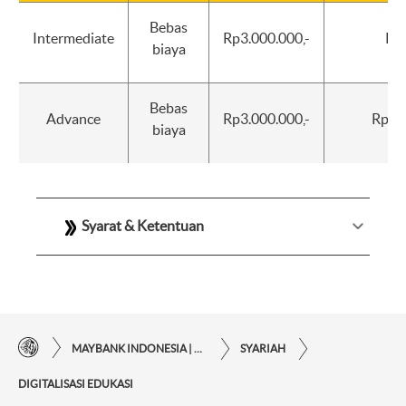
Bebas
Intermediate
Rp3.000.000,-
Rp0
biaya
Bebas
Advance
Rp3.000.000,-
Rp5.0
biaya
Syarat & Ketentuan
MAYBANK INDONESIA | KEMUDAHAN TRANSAKSI FINANSIAL DI UJUNG JARI ANDA
SYARIAH
DIGITALISASI EDUKASI