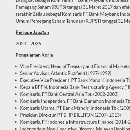
Diangkat sebagai Komisaris PT Bank Maybank Indonesia
Pemegang Saham (RUPS) tanggal 31 Maret 2017 dan efekt
terakhir Beliau sebagai Komisaris PT Bank Maybank Indo
Umum Pemegang Saham Tahunan (RUPST) tanggal 31 Ma
Periode Jabatan
2023 – 2026
Pengalaman Kerja
Vice President, Head of Treasury and Financial Market
Senior Advisor, Atlantic Richfield (1997-1999)
Executive Vice President, PT Bank Mandiri Indonesia 
Kepala BPPN, Indonesia Bank Restructuring Agency (
Komisaris, PT Bank Central Asia Tbk (2002-2003)
Komisaris Independen, PT Bank Danamon Indonesia T
Komisaris Utama, PT Bank Mandiri Indonesia Tbk (200
Presiden Direktur, PT BHP BILLITON (2007- 2013)
Komisaris, PT Indonesia Infrastructure Finance (2014-
Independent Non-Executive Director, Malayan Bankin