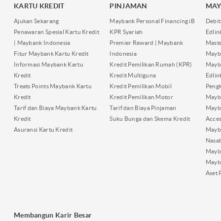
KARTU KREDIT
PINJAMAN
MAY
Ajukan Sekarang
Maybank Personal Financing iB
Debit
Penawaran Spesial Kartu Kredit
KPR Syariah
Edli
| Maybank Indonesia
Premier Reward | Maybank
Maste
Fitur Maybank Kartu Kredit
Indonesia
Mayb
Informasi Maybank Kartu
Kredit Pemilikan Rumah (KPR)
Mayba
Kredit
Kredit Multiguna
Edli
Treats Points Maybank Kartu
Kredit Pemilikan Mobil
Pengk
Kredit
Kredit Pemilikan Motor
Mayb
Tarif dan Biaya Maybank Kartu
Tarif dan Biaya Pinjaman
Mayb
Kredit
Suku Bunga dan Skema Kredit
Acces
Asuransi Kartu Kredit
Mayb
Nasa
Mayba
Mayb
Aset 
Membangun Karir Besar