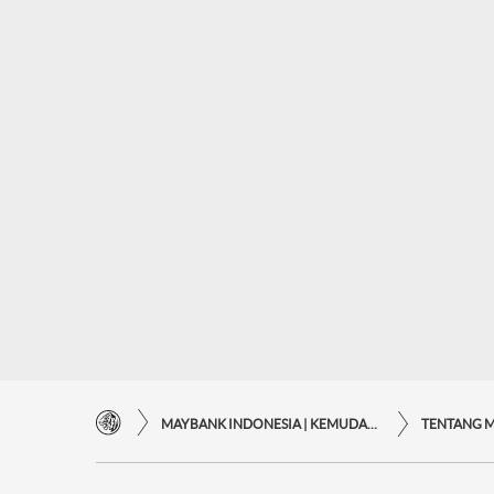
MAYBANK INDONESIA | KEMUDAHAN TRANSAKSI FINANSIAL DI UJUNG JARI ANDA
TENTANG 