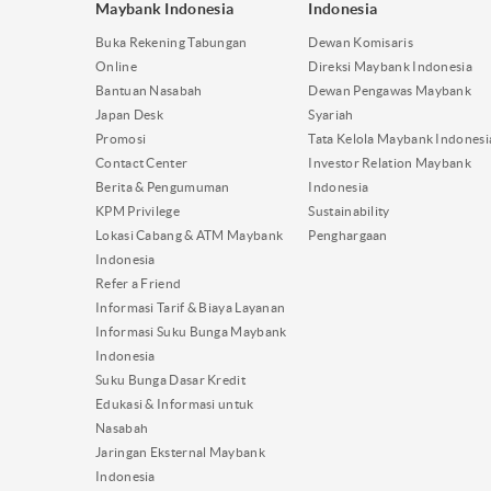
Maybank Indonesia
Indonesia
Buka Rekening Tabungan
Dewan Komisaris
Online
Direksi Maybank Indonesia
Bantuan Nasabah
Dewan Pengawas Maybank
Japan Desk
Syariah
Promosi
Tata Kelola Maybank Indonesi
Contact Center
Investor Relation Maybank
Berita & Pengumuman
Indonesia
KPM Privilege
Sustainability
Lokasi Cabang & ATM Maybank
Penghargaan
Indonesia
Refer a Friend
Informasi Tarif & Biaya Layanan
Informasi Suku Bunga Maybank
Indonesia
Suku Bunga Dasar Kredit
Edukasi & Informasi untuk
Nasabah
Jaringan Eksternal Maybank
Indonesia