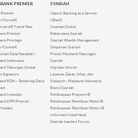
BANK PREMIER
SYARIAH
 Premier
Islamic Banking as a Service
nk+ConneX
(iBaaS)
rcard® Travel Pass
Investasi Sukuk
ank Premier
Reksa dana Syariah
nk Privilege
Shariah Wealth Management
nk+ConneX
Simpanan Syariah
inian Data Nasabah |
Promo Maybank Tabungan
ank Indonesia
Syariah
ank Tabungan Global
Haji dan Umroh
s Signature
Layanan Zakat, Infaq, dan
ank RDN – Rekening Dana
Sodaqoh - Maybank Indonesia
bah
Bisnis Syariah
nk Investasi
Pembiayaan Properti iB
ank KPM Premier
Pembiayaan Pemilikan Mobil iB
Proteksi
Pembiayaan Pemilikan Motor iB
Informasi Imbal Hasil
Shariah Leaders Forum