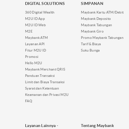
DIGITAL SOLUTIONS
SIMPANAN
360 Digital Wealth
Maybank Kartu ATM/Debit
M2U ID App
Maybank Deposito
M2U ID Web
Maybank Tabungan
M2E
Maybank Giro
Maybank ATM
Promo Maybank Tabungan
Layanan API
Tarif & Biaya
Fitur M2U ID
Suku Bunga
Promosi
Hello M2U
Maybank Merchant QRIS
Panduan Transaksi
Limit dan Biaya Transaksi
Syarat dan Ketentuan
Keamanan dan Privasi M2U
FAQ
Layanan Lainnya -
Tentang Maybank