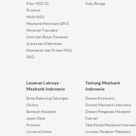
Fitur M2U ID
Suku Bunga
Promosi
Hello M2U
Maybank Merchant QRIS
Panduan Transaksi
Limit dan Biaya Transaksi
Syarat dan Ketentuan
Keamanan dan Privasi M2U
FAQ
Layanan Lainnya -
Tentang Maybank
Maybank Indonesia
Indonesia
Buka Rekening Tabungan
Dewan Komisaris
Online
Direksi Maybank Indonesia
Bantuan Nasabah
Dewan Pengawas Maybank
Japan Desk
Syariah
Promosi
Tata Kelola Maybank Indonesi
Contact Center
Investor Relation Maybank