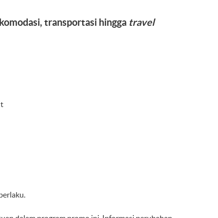
akomodasi, transportasi hingga
travel
t
erlaku.