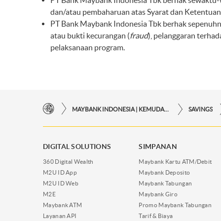
PT Bank Maybank Indonesia Tbk berhak sewaktu-
dan/atau pembaharuan atas Syarat dan Ketentuan
PT Bank Maybank Indonesia Tbk berhak sepenuhnya 
atau bukti kecurangan (
fraud
), pelanggaran terha
pelaksanaan program.
MAYBANK INDONESIA | KEMUDAHAN TRANSAKSI FINANSIAL DI UJUNG JARI ANDA
SAVINGS
DIGITAL SOLUTIONS
SIMPANAN
360 Digital Wealth
Maybank Kartu ATM/Debit
M2U ID App
Maybank Deposito
M2U ID Web
Maybank Tabungan
M2E
Maybank Giro
Maybank ATM
Promo Maybank Tabungan
Layanan API
Tarif & Biaya