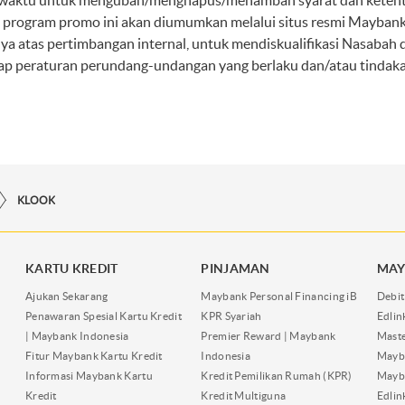
waktu untuk mengubah/menghapus/menambah syarat dan ketentu
 program promo ini akan diumumkan melalui situs resmi Maybank
atas pertimbangan internal, untuk mendiskualifikasi Nasabah da
dap peraturan perundang-undangan yang berlaku dan/atau tindaka
KLOOK
KARTU KREDIT
PINJAMAN
MAY
Ajukan Sekarang
Maybank Personal Financing iB
Debit
Penawaran Spesial Kartu Kredit
KPR Syariah
Edli
| Maybank Indonesia
Premier Reward | Maybank
Maste
Fitur Maybank Kartu Kredit
Indonesia
Mayb
Informasi Maybank Kartu
Kredit Pemilikan Rumah (KPR)
Mayba
Kredit
Kredit Multiguna
Edli