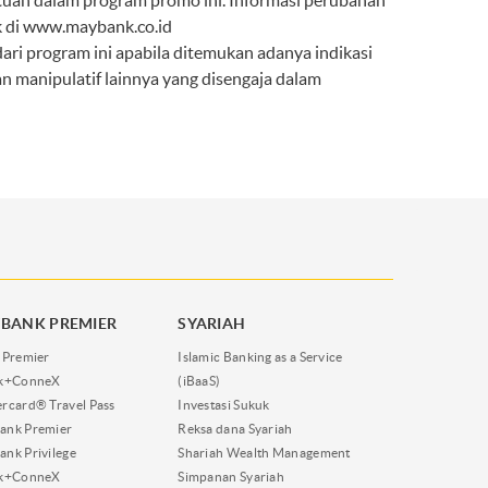
an dalam program promo ini. Informasi perubahan
 di
www.maybank.co.id
ri program ini apabila ditemukan adanya indikasi
n manipulatif lainnya yang disengaja dalam
BANK PREMIER
SYARIAH
 Premier
Islamic Banking as a Service
nk+ConneX
(iBaaS)
rcard® Travel Pass
Investasi Sukuk
ank Premier
Reksa dana Syariah
nk Privilege
Shariah Wealth Management
nk+ConneX
Simpanan Syariah