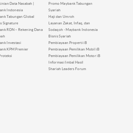
inian Data Nasabah |
Promo Maybank Tabungan
ank Indonesia
Syariah
ank Tabungan Global
Haji dan Umroh
s Signature
Layanan Zakat, Infaq, dan
ank RDN – Rekening Dana
Sodaqoh - Maybank Indonesia
bah
Bisnis Syariah
nk Investasi
Pembiayaan Properti iB
ank KPM Premier
Pembiayaan Pemilikan Mobil iB
Proteksi
Pembiayaan Pemilikan Motor iB
Informasi Imbal Hasil
Shariah Leaders Forum