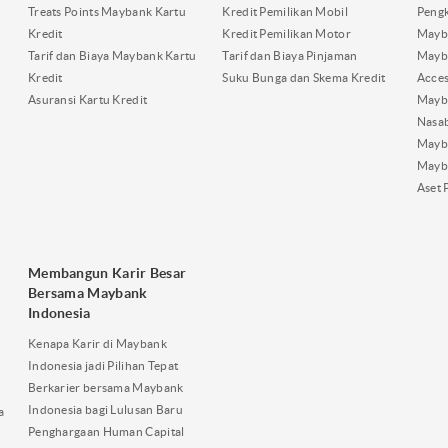
Treats Points Maybank Kartu
Kredit Pemilikan Mobil
Pengk
Kredit
Kredit Pemilikan Motor
Mayb
Tarif dan Biaya Maybank Kartu
Tarif dan Biaya Pinjaman
Mayb
Kredit
Suku Bunga dan Skema Kredit
Acces
Asuransi Kartu Kredit
Mayb
Nasa
Mayba
Mayb
Aset 
Membangun Karir Besar
Bersama Maybank
Indonesia
Kenapa Karir di Maybank
Indonesia jadi Pilihan Tepat
Berkarier bersama Maybank
Indonesia bagi Lulusan Baru
a
Penghargaan Human Capital