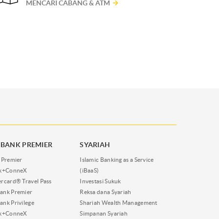
MENCARI CABANG & ATM
BANK PREMIER
SYARIAH
 Premier
Islamic Banking as a Service
nk+ConneX
(iBaaS)
rcard® Travel Pass
Investasi Sukuk
ank Premier
Reksa dana Syariah
nk Privilege
Shariah Wealth Management
nk+ConneX
Simpanan Syariah