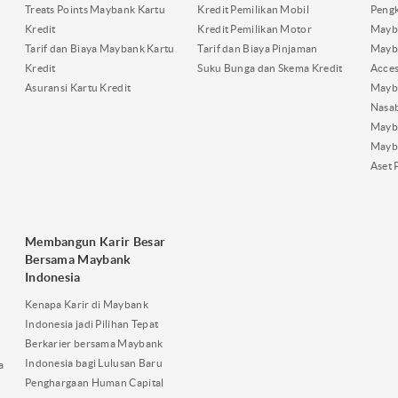
Treats Points Maybank Kartu
Kredit Pemilikan Mobil
Pengk
Kredit
Kredit Pemilikan Motor
Mayb
Tarif dan Biaya Maybank Kartu
Tarif dan Biaya Pinjaman
Mayb
Kredit
Suku Bunga dan Skema Kredit
Acces
Asuransi Kartu Kredit
Mayb
Nasa
Mayba
Mayb
Aset 
Membangun Karir Besar
Bersama Maybank
Indonesia
Kenapa Karir di Maybank
Indonesia jadi Pilihan Tepat
Berkarier bersama Maybank
Indonesia bagi Lulusan Baru
a
Penghargaan Human Capital