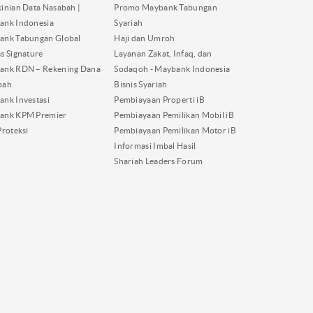
inian Data Nasabah |
Promo Maybank Tabungan
ank Indonesia
Syariah
ank Tabungan Global
Haji dan Umroh
s Signature
Layanan Zakat, Infaq, dan
ank RDN – Rekening Dana
Sodaqoh - Maybank Indonesia
bah
Bisnis Syariah
nk Investasi
Pembiayaan Properti iB
ank KPM Premier
Pembiayaan Pemilikan Mobil iB
Proteksi
Pembiayaan Pemilikan Motor iB
Informasi Imbal Hasil
Shariah Leaders Forum