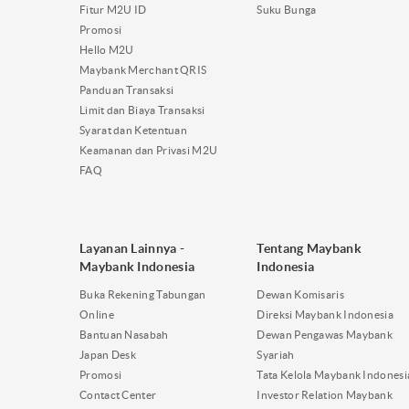
Fitur M2U ID
Suku Bunga
Promosi
Hello M2U
Maybank Merchant QRIS
Panduan Transaksi
Limit dan Biaya Transaksi
Syarat dan Ketentuan
Keamanan dan Privasi M2U
FAQ
Layanan Lainnya -
Tentang Maybank
Maybank Indonesia
Indonesia
Buka Rekening Tabungan
Dewan Komisaris
Online
Direksi Maybank Indonesia
Bantuan Nasabah
Dewan Pengawas Maybank
Japan Desk
Syariah
Promosi
Tata Kelola Maybank Indonesi
Contact Center
Investor Relation Maybank