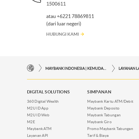
1500611
atau +6221 78869811
(dari luar negeri)
HUBUNGI KAMI
MAYBANK INDONESIA | KEMUDAHAN TRANSAKSI FINANSIAL DI UJUNG JARI ANDA
DIGITAL SOLUTIONS
SIMPANAN
360 Digital Wealth
Maybank Kartu ATM/Debit
M2U ID App
Maybank Deposito
M2U ID Web
Maybank Tabungan
M2E
Maybank Giro
Maybank ATM
Promo Maybank Tabungan
Layanan API
Tarif & Biaya