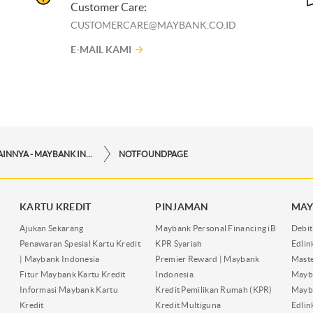
Customer Care:
CUSTOMERCARE@MAYBANK.CO.ID
E-MAIL KAMI
LAYANAN LAINNYA - MAYBANK INDONESIA
NOTFOUNDPAGE
KARTU KREDIT
PINJAMAN
MAY
Ajukan Sekarang
Maybank Personal Financing iB
Debit
Penawaran Spesial Kartu Kredit
KPR Syariah
Edli
| Maybank Indonesia
Premier Reward | Maybank
Maste
Fitur Maybank Kartu Kredit
Indonesia
Mayb
Informasi Maybank Kartu
Kredit Pemilikan Rumah (KPR)
Mayba
Kredit
Kredit Multiguna
Edli