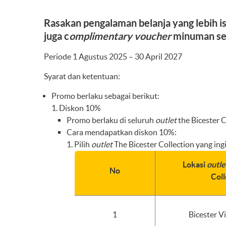
Rasakan pengalaman belanja yang lebih i
juga c
omplimentary voucher
minuman sen
Periode 1 Agustus 2025 – 30 April 2027
Syarat dan ketentuan:
Promo berlaku sebagai berikut:
Diskon 10%
Promo berlaku di seluruh
outlet
the Bicester C
Cara mendapatkan diskon 10%:
Pilih
outlet
The Bicester Collection yang in
Lokasi
outl
No
Coll
1
Bicester V