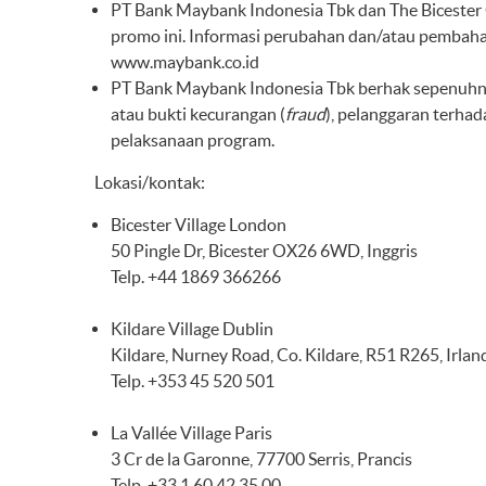
PT Bank Maybank Indonesia Tbk dan The Biceste
promo ini. Informasi perubahan dan/atau pembaha
www.maybank.co.id
PT Bank Maybank Indonesia Tbk berhak sepenuhnya 
atau bukti kecurangan (
fraud
), pelanggaran terha
pelaksanaan program.
Lokasi/kontak:
Bicester Village London
50 Pingle Dr, Bicester OX26 6WD, Inggris
Telp. +44 1869 366266
Kildare Village Dublin
Kildare, Nurney Road, Co. Kildare, R51 R265, Irlan
Telp. +353 45 520 501
La Vallée Village Paris
3 Cr de la Garonne, 77700 Serris, Prancis
Telp. +33 1 60 42 35 00