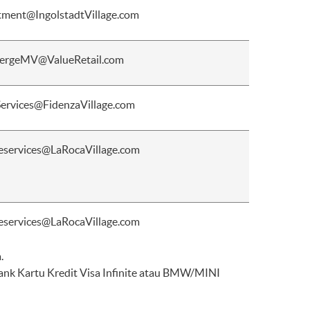
ment@IngolstadtVillage.com
ergeMV@ValueRetail.com
Services@FidenzaVillage.com
eservices@LaRocaVillage.com
eservices@LaRocaVillage.com
.
bank Kartu Kredit Visa Infinite atau BMW/MINI