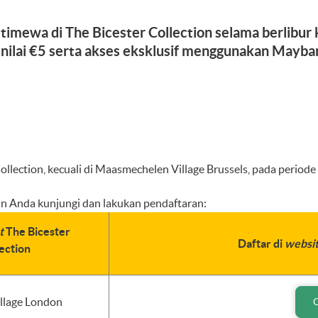
stimewa di The Bicester Collection selama berlibur
ilai €5 serta akses eksklusif menggunakan Mayban
ollection, kecuali di Maasmechelen Village Brussels, pada period
gin Anda kunjungi dan lakukan pendaftaran:
et
The Bicester
Daftar di
websi
ection
illage London