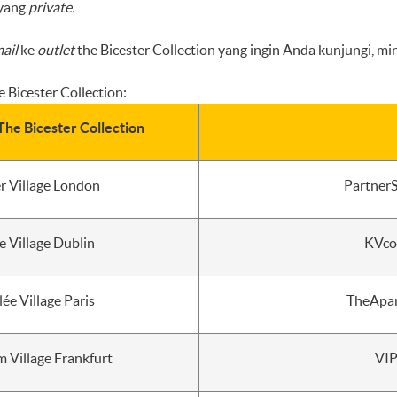
 yang
private.
ail
ke
outlet
the Bicester Collection yang ingin Anda kunjungi, 
 Bicester Collection:
The Bicester Collection
er Village London
PartnerS
e Village Dublin
KVco
lée Village Paris
TheApar
 Village Frankfurt
VIP