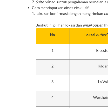
Suite
pribadi untuk pengalaman berbelanja
Cara mendapatkan akses eksklusif:
Lakukan konfirmasi dengan mengirimkan
em
Berikut ini pilihan lokasi dan
email
outlet
The
No
Lokasi
outlet
1
Bicest
2
Kildar
3
La Val
4
Wertheim