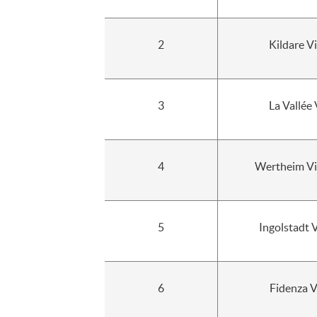
2
Kildare Vi
3
La Vallée 
4
Wertheim Vil
5
Ingolstadt 
6
Fidenza V