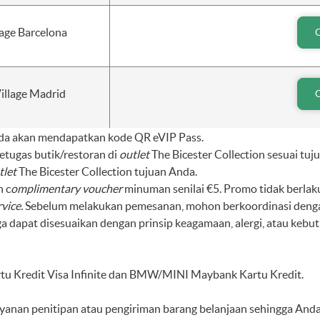
lage Barcelona
illage Madrid
nda akan mendapatkan kode QR eVIP Pass.
etugas butik/restoran di
outlet
The Bicester Collection sesuai tuju
tlet
The Bicester Collection tujuan Anda.
 c
omplimentary voucher
minuman senilai €5. Promo tidak berlak
vice.
Sebelum melakukan pemesanan, mohon berkoordinasi denga
apat disesuaikan dengan prinsip keagamaan, alergi, atau kebutu
u Kredit Visa Infinite dan BMW/MINI Maybank Kartu Kredit.
layanan penitipan atau pengiriman barang belanjaan sehingga And