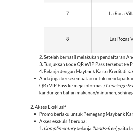
7
La Roca Vil
8
Las Rozas V
Setelah berhasil melakukan pendaftaran A
Tunjukkan kode QR eVIP Pass tersebut ke P
Belanja dengan Maybank Kartu Kredit di
ou
Anda juga berkesempatan untuk mendapatkan
QR eVIP Pass ke meja informasi/
Concierge Ser
kandungan bahan makanan/minuman, sehingga d
Akses Eksklusif
Promo berlaku untuk Pemegang Maybank Kart
Akses ekskulsif berupa:
Complimentary
belanja
‘hands-free’
, yaitu 