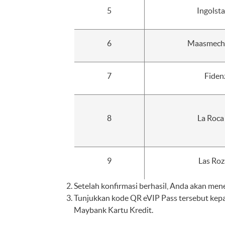
5
Ingolst
6
Maasmechel
7
Fiden
8
La Roca
9
Las Roz
Setelah konfirmasi berhasil, Anda akan me
Tunjukkan kode QR eVIP Pass tersebut kepa
Maybank Kartu Kredit.