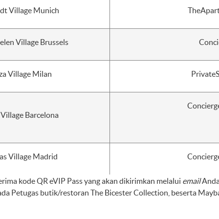
adt Village Munich
TheApart
en Village Brussels
Conci
za Village Milan
Private
Concierg
 Village Barcelona
as Village Madrid
Concierg
nerima kode QR eVIP Pass yang akan dikirimkan melalui
email
Anda
da Petugas butik/restoran The Bicester Collection, beserta May