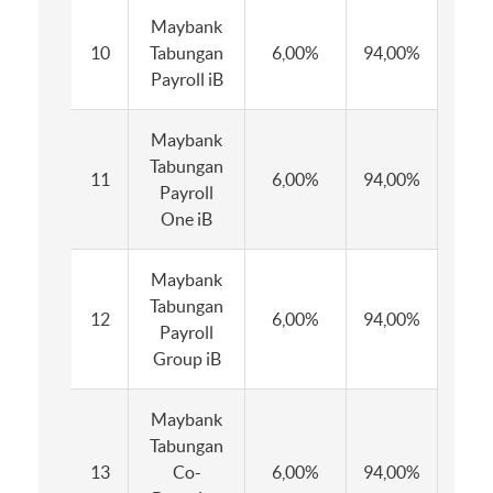
Maybank
10
Tabungan
6,00%
94,00%
6,0
Payroll iB
Maybank
Tabungan
11
6,00%
94,00%
6,0
Payroll
One iB
Maybank
Tabungan
12
6,00%
94,00%
90,
Payroll
Group iB
Maybank
Tabungan
13
Co-
6,00%
94,00%
6,0