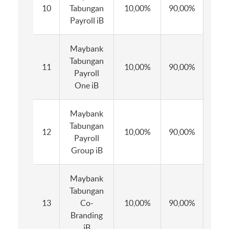
10
Tabungan
10,00%
90,00%
6,0
Payroll iB
Maybank
Tabungan
11
10,00%
90,00%
6,0
Payroll
One iB
Maybank
Tabungan
12
10,00%
90,00%
6,0
Payroll
Group iB
Maybank
Tabungan
13
Co-
10,00%
90,00%
6,0
Branding
iB