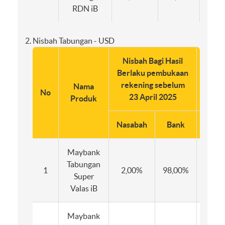
RDN iB
Nisbah Tabungan - USD
Nisbah Bagi Hasil
Nisb
Berlaku pembukaan
Berl
rekening sebelum
rek
Nama
No
23 April 2025
Produk
Nasabah
Bank
Nasa
Maybank
Tabungan
1
2,00%
98,00%
2,0
Super
Valas iB
Maybank