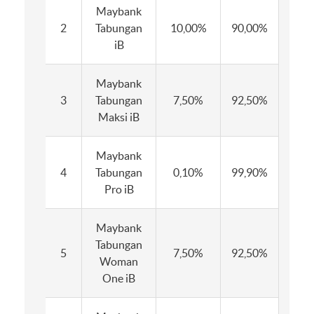
Maybank
2
Tabungan
10,00%
90,00%
6,0
iB
Maybank
3
Tabungan
7,50%
92,50%
6,0
Maksi iB
Maybank
4
Tabungan
0,10%
99,90%
0,1
Pro iB
Maybank
Tabungan
5
7,50%
92,50%
6,0
Woman
One iB