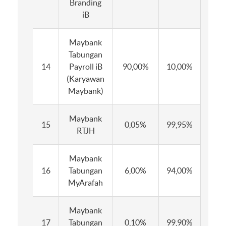
Branding
iB
Maybank
Tabungan
14
Payroll iB
90,00%
10,00%
90,
(Karyawan
Maybank)
Maybank
15
0,05%
99,95%
0,0
RTJH
Maybank
16
Tabungan
6,00%
94,00%
6,0
MyArafah
Maybank
17
Tabungan
0,10%
99,90%
0,1