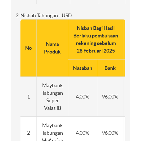
Nisbah Tabungan - USD
Nisbah Bagi Hasil
Nisb
Berlaku pembukaan
Berl
rekening sebelum
rek
Nama
No
28 Februari 2025
Fe
Produk
Nasabah
Bank
Nasa
Maybank
Tabungan
1
4,00%
96,00%
2,0
Super
Valas iB
Maybank
2
Tabungan
4,00%
96,00%
2,0
MyArafah