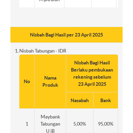
Nisbah Bagi Hasil per 23 April 2025
Nisbah Tabungan - IDR
Nisbah Bagi Hasil
Nis
Berlaku pembukaan
Berl
rekening sebelum
re
Nama
No
23 April 2025
Produk
Nasabah
Bank
Nasa
Maybank
1
Tabungan
5,00%
95,00%
5,0
U iB