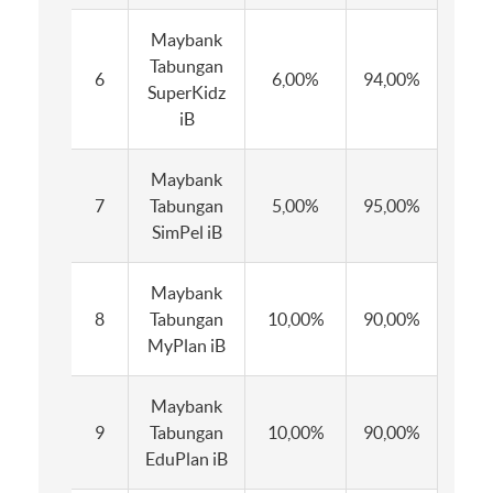
Maybank
Tabungan
6
6,00%
94,00%
6,0
SuperKidz
iB
Maybank
7
Tabungan
5,00%
95,00%
5,0
SimPel iB
Maybank
8
Tabungan
10,00%
90,00%
10,
MyPlan iB
Maybank
9
Tabungan
10,00%
90,00%
10,
EduPlan iB