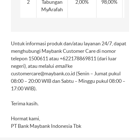
2
Tabungan
2,00%
98,00%
2,0
MyArafah
Untuk informasi produk dan/atau layanan 24/7, dapat
menghubungi Maybank Customer Care di nomor
telepon 1500611 atau +622178869811 (dari luar
negeri), atau melalui
email
ke
customercare@maybank.co.id
(Senin – Jumat pukul
08:00 – 20:00 WIB dan Sabtu – Minggu pukul 08:00 –
17:00 WIB).
Terima kasih.
Hormat kami,
PT Bank Maybank Indonesia Tbk