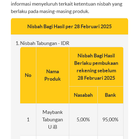
informasi menyeluruh terkait ketentuan nisbah yang
berlaku pada masing-masing produk.
Nisbah Bagi Hasil per 28 Februari 2025
Nisbah Tabungan - IDR
Nisbah Bagi Hasil
Nis
Berlaku pembukaan
Berl
rekening sebelum
re
Nama
No
28 Februari 2025
F
Produk
Nasabah
Bank
Nasa
Maybank
1
Tabungan
5,00%
95,00%
5,0
U iB