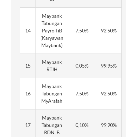
Maybank
Tabungan
14
Payroll iB
7,50%
92,50%
90,
(Karyawan
Maybank)
Maybank
15
0,05%
99,95%
0,0
RTJH
Maybank
16
Tabungan
7,50%
92,50%
6,0
MyArafah
Maybank
17
Tabungan
0,10%
99,90%
0,1
RDN iB