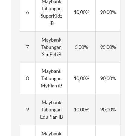
Maybank
Tabungan
6
10,00%
90,00%
6,0
SuperKidz
iB
Maybank
7
Tabungan
5,00%
95,00%
5,0
SimPel iB
Maybank
8
Tabungan
10,00%
90,00%
10,
MyPlan iB
Maybank
9
Tabungan
10,00%
90,00%
10,
EduPlan iB
Maybank