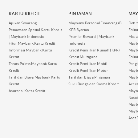
KARTU KREDIT
PINJAMAN
MAY
Ajukan Sekarang
Maybank Personal Financing iB
Debit
Penawaran Spesial Kartu Kredit
KPR Syariah
Edli
| Maybank Indonesia
Premier Reward | Maybank
Maste
Fitur Maybank Kartu Kredit
Indonesia
Mayb
Informasi Maybank Kartu
Kredit Pemilikan Rumah (KPR)
Mayba
Kredit
Kredit Multiguna
Edli
Treats Points Maybank Kartu
Kredit Pemilikan Mobil
Pengk
Kredit
Kredit Pemilikan Motor
Mayb
Tarif dan Biaya Maybank Kartu
Tarif dan Biaya Pinjaman
Mayb
Kredit
Suku Bunga dan Skema Kredit
Acces
Asuransi Kartu Kredit
Mayb
Nasa
Mayba
Mayb
Aset 