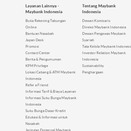
Layanan Lainnya -
Tentang Maybank
Maybank Indonesia
Indonesia
Buka Rekening Tabungan
Dewan Komisaris
Online
Direksi Maybank Indonesia
Bantuan Nasabah
Dewan Pengawas Maybank
Japan Desk
Syariah
Promosi
Tata Kelola Maybank Indonesi
Contact Center
Investor Relation Maybank
Berita & Pengumuman
Indonesia
KPM Privilege
Sustainability
Lokasi Cabang & ATM Maybank
Penghargaan
Indonesia
Refer a Friend
Informasi Tarif & Biaya Layanan
Informasi Suku Bunga Maybank
Indonesia
Suku Bunga Dasar Kredit
Edukasi & Informasi untuk
Nasabah
Jaringan Eksternal Maybank