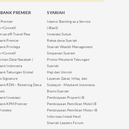
BANK PREMIER
SYARIAH
 Premier
Islamic Banking as a Service
nk+ConneX
(iBaaS)
rcard® Travel Pass
Investasi Sukuk
ank Premier
Reksa dana Syariah
nk Privilege
Shariah Wealth Management
nk+ConneX
Simpanan Syariah
inian Data Nasabah |
Promo Maybank Tabungan
ank Indonesia
Syariah
ank Tabungan Global
Haji dan Umroh
s Signature
Layanan Zakat, Infaq, dan
ank RDN – Rekening Dana
Sodaqoh - Maybank Indonesia
bah
Bisnis Syariah
nk Investasi
Pembiayaan Properti iB
ank KPM Premier
Pembiayaan Pemilikan Mobil iB
Proteksi
Pembiayaan Pemilikan Motor iB
Informasi Imbal Hasil
Shariah Leaders Forum