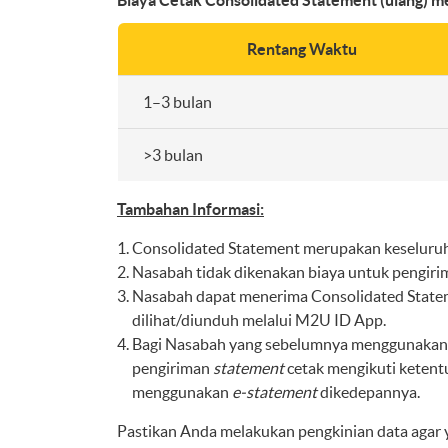
Biaya Cetak Consolidated Statement (ulang) me
Rentang Waktu
1–3 bulan
>3 bulan
Tambahan Informasi:
Consolidated Statement merupakan keseluruha
Nasabah tidak dikenakan biaya untuk pengiri
Nasabah dapat menerima Consolidated State
dilihat/diunduh melalui M2U ID App.
Bagi Nasabah yang sebelumnya menggunaka
pengiriman
statement
cetak mengikuti ketent
menggunakan
e-statement
dikedepannya.
Pastikan Anda melakukan pengkinian data agar y