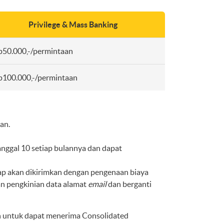
Privilege & Mass Banking
p50.000,-/permintaan
p100.000,-/permintaan
an.
anggal 10 setiap bulannya dan dapat
ap akan dikirimkan dengan pengenaan biaya
n pengkinian data alamat
email
dan berganti
an untuk dapat menerima Consolidated