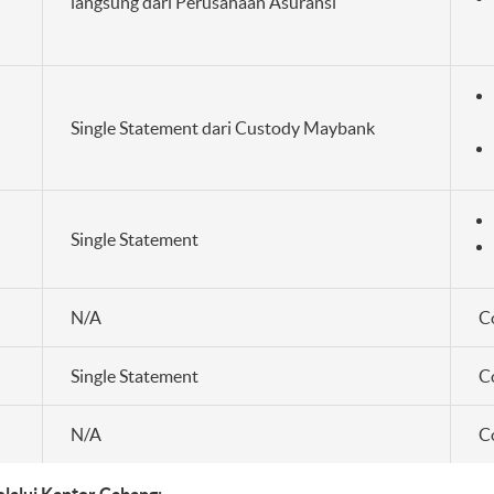
langsung dari Perusahaan Asuransi
Single Statement dari Custody Maybank
Single Statement
N/A
C
Single Statement
C
N/A
C