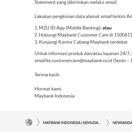
Statement yang dikirimkan melalui
email
.
Lakukan pengkinian data alamat
email
terkini A
M2U ID App (Mobile Banking);
atau
Hubungi Maybank Customer Care di 1500611 
Kunjungi Kantor Cabang Maybank terdekat
Untuk informasi produk dan/atau layanan 24/7
email
ke
customercare@maybank.co.id
(Senin – 
Terima kasih
Hormat kami,
Maybank Indonesia
MAYBANK INDONESIA | KEMUDAHAN TRANSAKSI FINANSIAL DI UJUNG JARI ANDA
NEWSAND