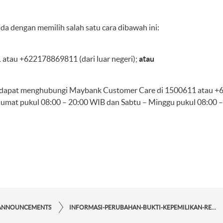
nda dengan memilih salah satu cara dibawah ini:
atau +622178869811 (dari luar negeri);
atau
, dapat menghubungi Maybank Customer Care di 1500611 atau +62
Jumat pukul 08:00 – 20:00 WIB dan Sabtu – Minggu pukul 08:00 –
ANNOUNCEMENTS
INFORMASI-PERUBAHAN-BUKTI-KEPEMILIKAN-REKENING-KHUSUS-NASABAH-PERORANGAN