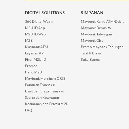
DIGITAL SOLUTIONS
SIMPANAN
360 Digital Wealth
Maybank Kartu ATM/Debit
M2U ID App
Maybank Deposito
M2U ID Web
Maybank Tabungan
M2E
Maybank Giro
Maybank ATM
Promo Maybank Tabungan
Layanan API
Tarif & Biaya
Fitur M2U ID
Suku Bunga
Promosi
Hello M2U
Maybank Merchant QRIS
Panduan Transaksi
Limit dan Biaya Transaksi
Syarat dan Ketentuan
Keamanan dan Privasi M2U
FAQ