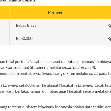
lalui Kantor Cabang:
Premier
Bebas Biaya
R
Rp50.000,-
R
n total portolio Nasabah baik aset dan/atau pinjaman/pembiaya
man Consolidated Statement melalui
email
(
e-statement
).
ment dalam bentuk
e-statement
yang dikirim melalui
email
pada t
n
statement
cetak/dikirim ke alamat Nasabah,
statement
cetak tet
uan yang berlaku, namun dihimbau agar Nasabah segera melakuka
ang tercatat di sistem Maybank Indonesia adalah data terkini d