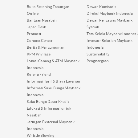
Buka Rekening Tabungan
Dewan Komisaris
Online
Direksi Maybank Indonesia
Bantuan Nasabah
Dewan Pengawas Maybank
Japan Desk
Syariah
Promosi
Tata Kelola Maybank Indonesi
Contact Center
Investor Relation Maybank
Berita & Pengumuman
Indonesia
KPM Privilege
Sustainability
Lokasi Cabang & ATM Maybank
Penghargaan
Indonesia
Refer a Friend
Informasi Tarif & Biaya Layanan
Informasi Suku Bunga Maybank
Indonesia
Suku Bunga Dasar Kredit
Edukasi & Informasi untuk
Nasabah
Jaringan Eksternal Maybank
Indonesia
Whistle Blowing