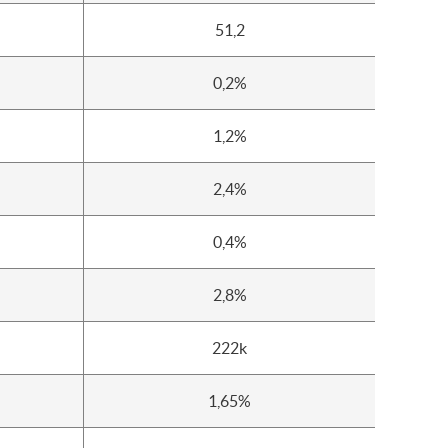
51,2
0,2%
1,2%
2,4%
0,4%
2,8%
222k
1,65%