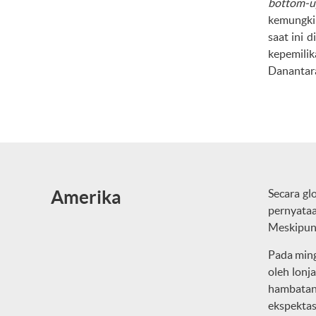
bottom-u
kemungkin
saat ini 
kepemilik
Danantar
Amerika
Secara gl
pernyataa
Meskipun 
Pada ming
oleh lonj
hambatan 
ekspektas