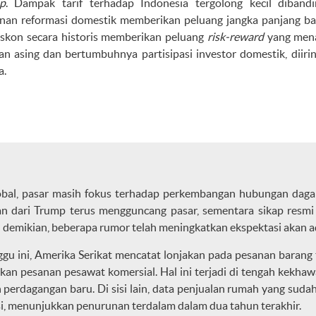
p
. Dampak tarif terhadap Indonesia tergolong kecil diband
an reformasi domestik memberikan peluang jangka panjang bagi 
diskon secara historis memberikan peluang
risk-reward
yang mena
an asing dan bertumbuhnya partisipasi investor domestik, diiring
a.
obal, pasar masih fokus terhadap perkembangan hubungan daga
n dari Trump terus mengguncang pasar, sementara sikap resmi T
demikian, beberapa rumor telah meningkatkan ekspektasi akan ad
gu ini, Amerika Serikat mencatat lonjakan pada pesanan barang 
akan pesanan pesawat komersial. Hal ini terjadi di tengah kek
perdagangan baru. Di sisi lain, data penjualan rumah yang sudah
i, menunjukkan penurunan terdalam dalam dua tahun terakhir.