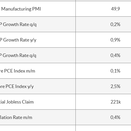
n Manufacturing PMI
49,9
 Growth Rate q/q
0,2%
 Growth Rate y/y
0,9%
 Growth Rate q/q
0,4%
re PCE Index m/m
0,1%
re PCE Index y/y
2,5%
tial Jobless Claim
221k
flation Rate m/m
0,4%