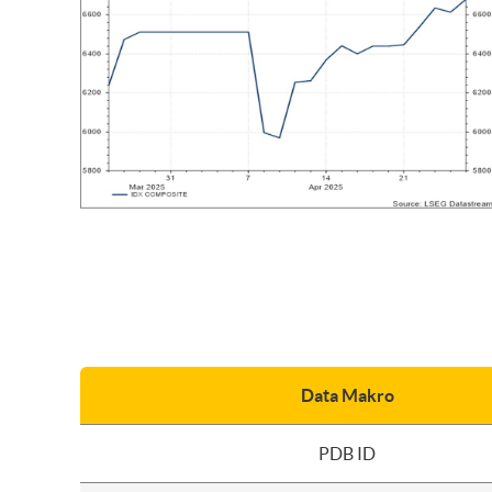
Data Makro
PDB ID