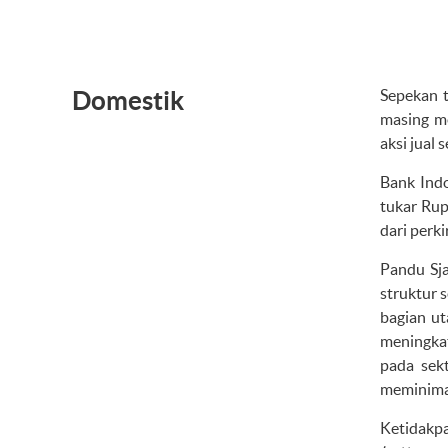
Domestik
Sepekan t
masing m
aksi jual 
Bank Indo
tukar Rup
dari perk
Pandu Sja
struktur 
bagian ut
meningkat
pada sekt
meminimal
Ketidakpa