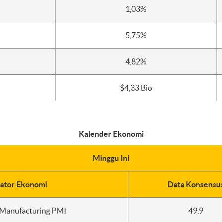
1,03%
5,75%
4,82%
$4,33 Bio
Kalender Ekonomi
Minggu Ini
kator Ekonomi
Data Konsensu
Manufacturing PMI
49,9