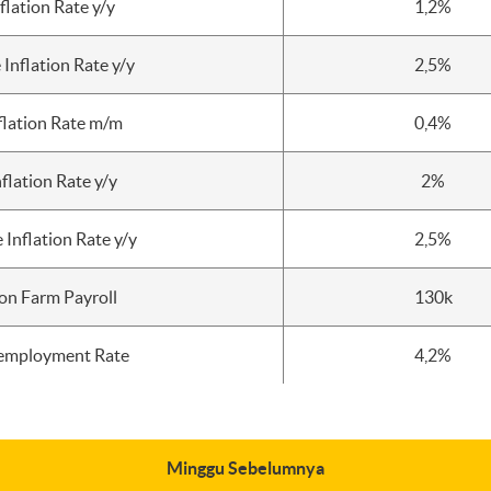
flation Rate y/y
1,2%
 Inflation Rate y/y
2,5%
flation Rate m/m
0,4%
flation Rate y/y
2%
 Inflation Rate y/y
2,5%
on Farm Payroll
130k
employment Rate
4,2%
Minggu Sebelumnya