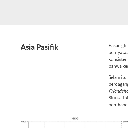
Asia Pasifik
Pasar gl
pernyataa
konsiste
bahwa kes
Selain it
perdagang
Friendsho
Situasi i
perubahan