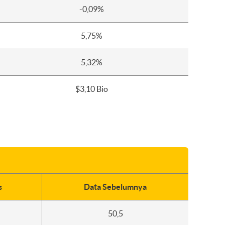
-0,09%
5,75%
5,32%
$3,10 Bio
s
Data Sebelumnya
50,5