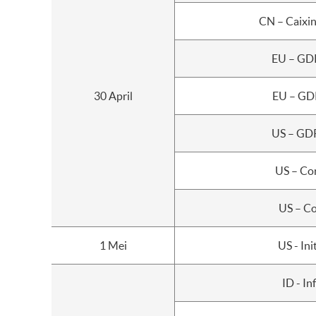
CN – Caixi
EU – GDP
30 April
EU – GDP
US – GDP
US – Co
US – Co
1 Mei
US - Ini
ID - In