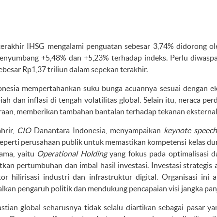
erakhir IHSG mengalami penguatan sebesar 3,74% didorong ole
enyumbang +5,48% dan +5,23% terhadap indeks. Perlu diwaspad
sebesar Rp1,37 triliun dalam sepekan terakhir.
nesia mempertahankan suku bunga acuannya sesuai dengan ekspe
iah dan inflasi di tengah volatilitas global. Selain itu, neraca 
iraan, memberikan tambahan bantalan terhadap tekanan eksternal
hrir,
CIO
Danantara Indonesia, menyampaikan
keynote speech
seperti perusahaan publik untuk memastikan kompetensi kelas dunia
ama, yaitu
Operational Holding
yang fokus pada optimalisasi da
kan pertumbuhan dan imbal hasil investasi. Investasi strategis
or hilirisasi industri dan infrastruktur digital. Organisasi in
kan pengaruh politik dan mendukung pencapaian visi jangka pan
stian global seharusnya tidak selalu diartikan sebagai pasar 