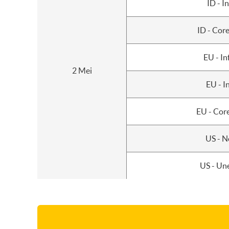
ID - In
ID - Core
EU - In
2 Mei
EU - In
EU - Core
US - N
US - Un