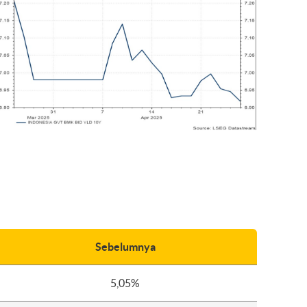
Sebelumnya
5,05%