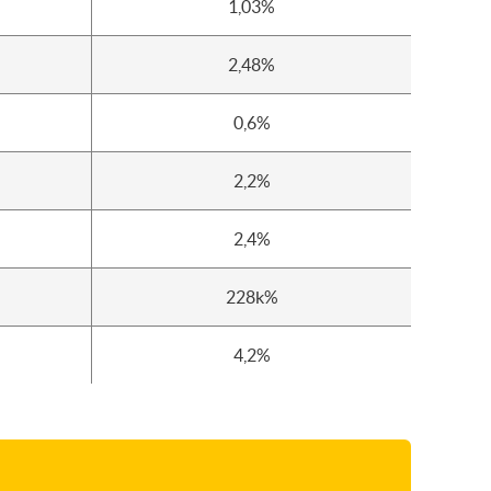
1,03%
2,48%
0,6%
2,2%
2,4%
228k%
4,2%