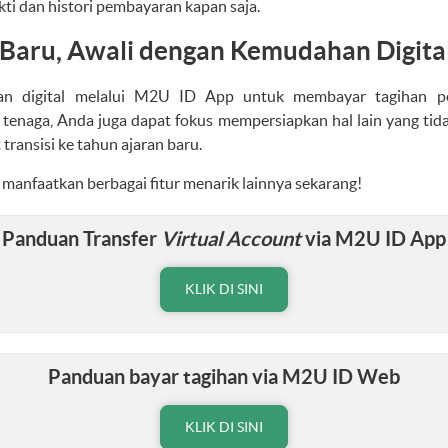
kti dan histori pembayaran kapan saja.
 Baru, Awali dengan Kemudahan Digita
n digital melalui M2U ID App untuk membayar tagihan pen
enaga, Anda juga dapat fokus mempersiapkan hal lain yang tidak
ransisi ke tahun ajaran baru.
anfaatkan berbagai fitur menarik lainnya sekarang!
Panduan Transfer
Virtual Account
via M2U ID App
KLIK DI SINI
Panduan bayar tagihan via M2U ID Web
KLIK DI SINI