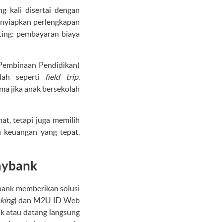
 kali disertai dengan
menyiapkan perlengkapan
nting: pembayaran biaya
 Pembinaan Pendidikan)
lah seperti
field trip
,
ama jika anak bersekolah
t, tetapi juga memilih
 keuangan yang tepat,
aybank
bank memberikan solusi
king
) dan M2U ID Web
nk atau datang langsung