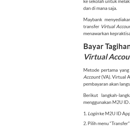
ke sekolah untuk melak
dan di mana saja.
Maybank menyediakan 
transfer
Virtual Accou
menawarkan kepraktisan
Bayar Tagihan
Virtual Accou
Metode pertama yang 
Account
(VA). Virtual 
pembayaran akan langsu
Berikut langkah-lan
menggunakan M2U ID 
Login
ke M2U ID Ap
Pilih menu “Transfer