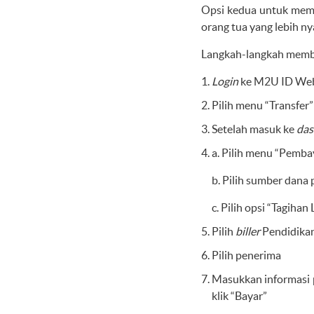
Opsi kedua untuk memb
orang tua yang lebih n
Langkah-langkah memba
Login
ke M2U ID We
Pilih menu “Transfer
Setelah masuk ke
das
a. Pilih menu “Pemba
b. Pilih sumber dana
c. Pilih opsi “Tagih
Pilih
biller
Pendidikan
Pilih penerima
Masukkan informasi
klik “Bayar”