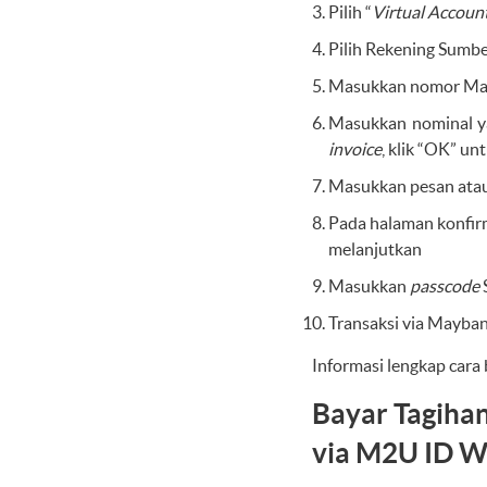
Pilih “
Virtual Accoun
Pilih Rekening Sumbe
Masukkan nomor M
Masukkan nominal ya
invoice
, klik “OK” u
Masukkan pesan atau r
Pada halaman konfirma
melanjutkan
Masukkan
passcode
Transaksi via Mayba
Informasi lengkap car
Bayar Tagihan
via M2U ID 