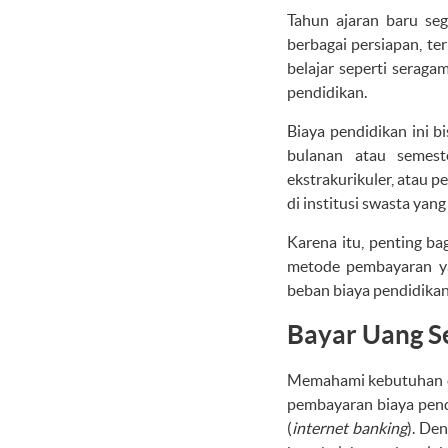
Tahun ajaran baru se
berbagai persiapan, te
belajar seperti seragam
pendidikan.
Biaya pendidikan ini 
bulanan atau semest
ekstrakurikuler, atau p
di institusi swasta yang
Karena itu, penting b
metode pembayaran ya
beban biaya pendidikan 
Bayar Uang S
Memahami kebutuhan or
pembayaran biaya pend
(
internet banking
). De