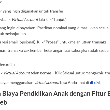
t
”
r yang ingin digunakan untuk transfer
aybank
Virtual Account
lalu klik “Lanjut”
ng ingin dibayarkan. Pastikan nominal yang dimasukkan sesuai 
ntuk melanjutkan
esi email (opsional), Klik “Proses” untuk melanjutkan transaksi
si transaksi cek kembali keterangan transaksi, jika sudah sesuai
Secure2u
nk
Virtual Account
telah berhasil. Klik Selesai untuk mengakhiri tr
a bayar menggunakan
virtual account
bisa Anda lihat di
di sini.
 Biaya Pendidikan Anak dengan Fitur 
Web