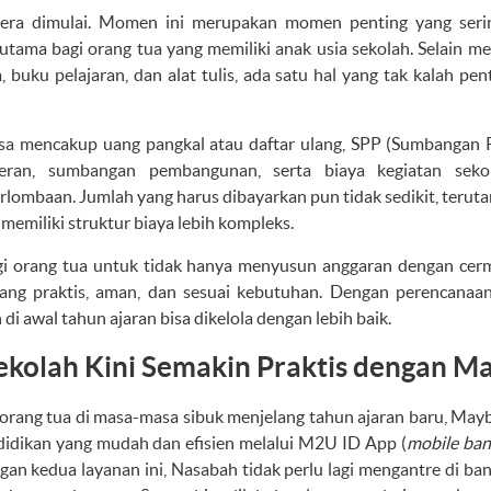
gera dimulai. Momen ini merupakan momen penting yang sering
rutama bagi orang tua yang memiliki anak usia sekolah. Selain 
, buku pelajaran, dan alat tulis, ada satu hal yang tak kalah pe
bisa mencakup uang pangkal atau daftar ulang, SPP (Sumbangan
eran, sumbangan pembangunan, serta biaya kegiatan seko
erlombaan. Jumlah yang harus dibayarkan pun tidak sedikit, terut
 memiliki struktur biaya lebih kompleks.
agi orang tua untuk tidak hanya menyusun anggaran dengan cerma
ng praktis, aman, dan sesuai kebutuhan. Dengan perencanaan
di awal tahun ajaran bisa dikelola dengan lebih baik.
ekolah Kini Semakin Praktis dengan M
ang tua di masa-masa sibuk menjelang tahun ajaran baru, May
idikan yang mudah dan efisien melalui M2U ID App (
mobile ban
ngan kedua layanan ini, Nasabah tidak perlu lagi mengantre di ba