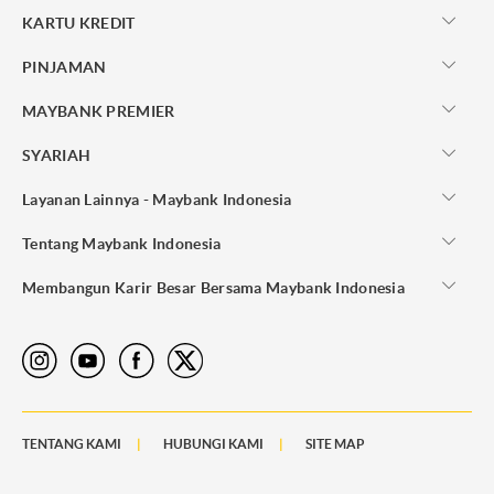
KARTU KREDIT
PINJAMAN
MAYBANK PREMIER
SYARIAH
Layanan Lainnya - Maybank Indonesia
Tentang Maybank Indonesia
Membangun Karir Besar Bersama Maybank Indonesia
TENTANG KAMI
HUBUNGI KAMI
SITE MAP