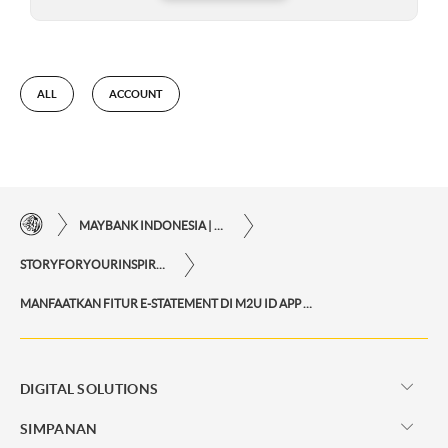
ALL
ACCOUNT
MAYBANK INDONESIA | KEMUDAHAN TRANSAKSI FINANSIAL DI UJUNG JARI ANDA
STORYFORYOURINSPIRATIONPERSONAL
MANFAATKAN FITUR E-STATEMENT DI M2U ID APP UNTUK MONITOR TRANSAKSI KEUANGAN SECARA BERKALA
DIGITAL SOLUTIONS
SIMPANAN