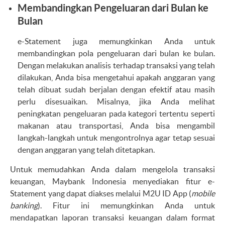
Membandingkan Pengeluaran dari Bulan ke
Bulan
e-Statement juga memungkinkan Anda untuk
membandingkan pola pengeluaran dari bulan ke bulan.
Dengan melakukan analisis terhadap transaksi yang telah
dilakukan, Anda bisa mengetahui apakah anggaran yang
telah dibuat sudah berjalan dengan efektif atau masih
perlu disesuaikan. Misalnya, jika Anda melihat
peningkatan pengeluaran pada kategori tertentu seperti
makanan atau transportasi, Anda bisa mengambil
langkah-langkah untuk mengontrolnya agar tetap sesuai
dengan anggaran yang telah ditetapkan.
Untuk memudahkan Anda dalam mengelola transaksi
keuangan, Maybank Indonesia menyediakan fitur e-
Statement yang dapat diakses melalui M2U ID App (
mobile
banking
). Fitur ini memungkinkan Anda untuk
mendapatkan laporan transaksi keuangan dalam format