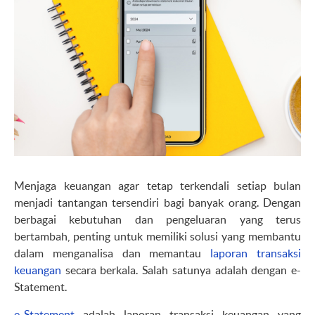
Menjaga keuangan agar tetap terkendali setiap bulan
menjadi tantangan tersendiri bagi banyak orang. Dengan
berbagai kebutuhan dan pengeluaran yang terus
bertambah, penting untuk memiliki solusi yang membantu
dalam menganalisa dan memantau
laporan transaksi
keuangan
secara berkala. Salah satunya adalah dengan e-
Statement.
e-Statement
adalah laporan transaksi keuangan yang