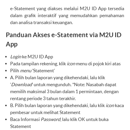
e-Statement yang diakses melalui M2U ID App tersedia
dalam grafik interaktif yang memudahkan pemahaman
dan analisa transaksi keuangan.
Panduan Akses e-Statement via M2U ID
App
Login
ke M2U ID App
Pada tampilan rekening, klik
icon
menu di pojok kiri atas
Pilih
menu
‘Statement’
A. Pilih bulan laporan yang dikehendaki, lalu klik
‘
Download
’ untuk mengunduh. *Note: Nasabah dapat
memilih maksimal 3 bulan dalam 1 permintaan, dengan
rentang periode 3 tahun terakhir.
B. Pilih bulan laporan yang dikehendaki, lalu klik
icon
kaca
pembesar untuk melihat Statement
Baca Informasi
Password
, lalu klik OK untuk buka
Statement