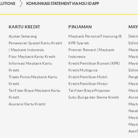
OLUTIONS
KOMUNIKASI STATEMENT VIA M2U ID APP
KARTU KREDIT
PINJAMAN
MAY
Ajukan Sekarang
Maybank Personal Financing iB
Debit
Penawaran Spesial Kartu Kredit
KPR Syariah
Edli
| Maybank Indonesia
Premier Reward | Maybank
Maste
Fitur Maybank Kartu Kredit
Indonesia
Mayb
Informasi Maybank Kartu
Kredit Pemilikan Rumah (KPR)
Mayba
Kredit
Kredit Multiguna
Edli
Treats Points Maybank Kartu
Kredit Pemilikan Mobil
Pengk
Kredit
Kredit Pemilikan Motor
Mayb
Tarif dan Biaya Maybank Kartu
Tarif dan Biaya Pinjaman
Mayb
Kredit
Suku Bunga dan Skema Kredit
Acces
Asuransi Kartu Kredit
Mayb
Nasa
Mayba
Mayb
Aset 