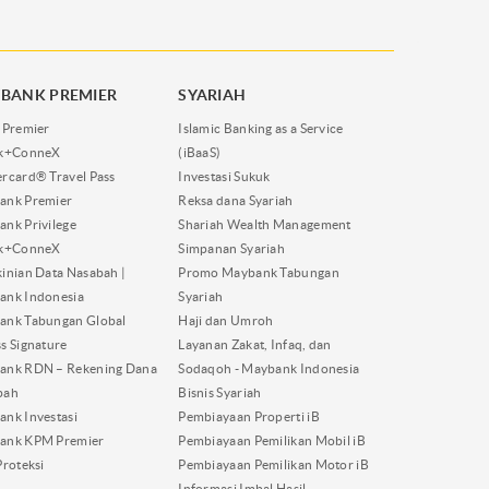
BANK PREMIER
SYARIAH
 Premier
Islamic Banking as a Service
nk+ConneX
(iBaaS)
rcard® Travel Pass
Investasi Sukuk
ank Premier
Reksa dana Syariah
nk Privilege
Shariah Wealth Management
nk+ConneX
Simpanan Syariah
inian Data Nasabah |
Promo Maybank Tabungan
ank Indonesia
Syariah
ank Tabungan Global
Haji dan Umroh
s Signature
Layanan Zakat, Infaq, dan
ank RDN – Rekening Dana
Sodaqoh - Maybank Indonesia
bah
Bisnis Syariah
nk Investasi
Pembiayaan Properti iB
ank KPM Premier
Pembiayaan Pemilikan Mobil iB
Proteksi
Pembiayaan Pemilikan Motor iB
Informasi Imbal Hasil