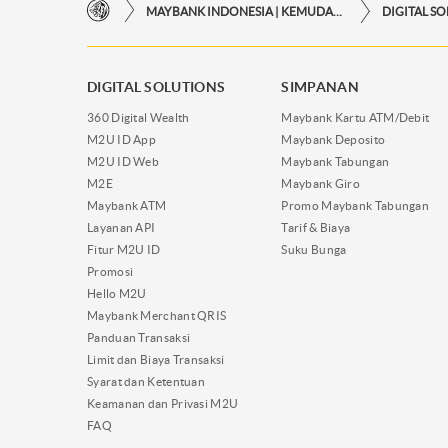
MAYBANK INDONESIA | KEMUDAHAN TRANSAKSI FINANSIAL DI UJUNG JARI ANDA
DIGITAL S
DIGITAL SOLUTIONS
SIMPANAN
360 Digital Wealth
Maybank Kartu ATM/Debit
M2U ID App
Maybank Deposito
M2U ID Web
Maybank Tabungan
M2E
Maybank Giro
Maybank ATM
Promo Maybank Tabungan
Layanan API
Tarif & Biaya
Fitur M2U ID
Suku Bunga
Promosi
Hello M2U
Maybank Merchant QRIS
Panduan Transaksi
Limit dan Biaya Transaksi
Syarat dan Ketentuan
Keamanan dan Privasi M2U
FAQ