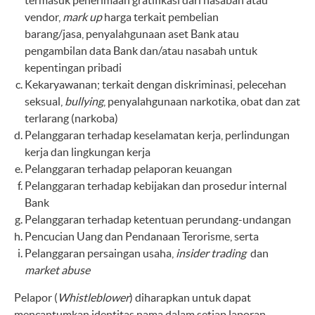
termasuk penerimaan gratifikasi dari nasabah atau
vendor,
mark up
harga terkait pembelian
barang/jasa, penyalahgunaan aset Bank atau
pengambilan data Bank dan/atau nasabah untuk
kepentingan pribadi
Kekaryawanan; terkait dengan diskriminasi, pelecehan
seksual,
bullying
, penyalahgunaan narkotika, obat dan zat
terlarang (narkoba)
Pelanggaran terhadap keselamatan kerja, perlindungan
kerja dan lingkungan kerja
Pelanggaran terhadap pelaporan keuangan
Pelanggaran terhadap kebijakan dan prosedur internal
Bank
Pelanggaran terhadap ketentuan perundang-undangan
Pencucian Uang dan Pendanaan Terorisme, serta
Pelanggaran persaingan usaha,
insider trading
dan
market abuse
Pelapor (
Whistleblower
) diharapkan untuk dapat
mencantumkan identitas nama dalam setiap laporan