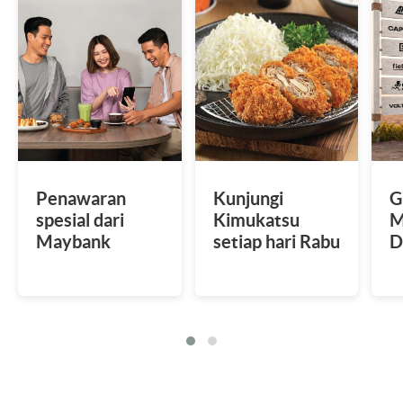
Penawaran
Kunjungi
G
spesial dari
Kimukatsu
M
Maybank
setiap hari Rabu
D
Tabungan U/ U
dan dapatkan
s
iB
harga spesial
u
Rp12 ribu
d