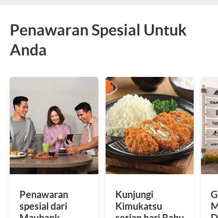
Penawaran Spesial Untuk
Anda
Penawaran
Kunjungi
G
spesial dari
Kimukatsu
M
Maybank
setiap hari Rabu
D