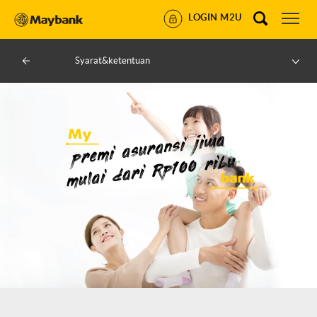
LOGIN M2U
Syarat&ketentuan