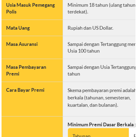
Usia Masuk Pemegang
Minimum 18 tahun (ulang tahun
Polis
terdekat).
Mata Uang
Rupiah dan US Dollar.
Masa Asuransi
Sampai dengan Tertanggung men
Usia 100 tahun
Masa Pembayaran
Sampai dengan Usia Tertanggung
Premi
tahun
Cara Bayar Premi
Skema pembayaran premi adalah
berkala (tahunan, semesteran,
kuartalan, dan bulanan).
Minimum Premi Dasar Berkala :
Tahunan
R