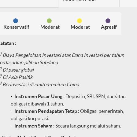
Konservatif
Moderat
Moderat
Agresif
atatan :
)
Biaya Pengelolaan Investasi atas Dana Investasi per tahun
erdasarkan pilihan Subdana
)
Di pasar global
)
Di Asia Pasifik
)
Berinvestasi di emiten-emiten China
Instrumen Pasar Uang :
Deposito, SBI. SPN, dan/atau
obligasi dibawah 1 tahun.
Instrumen Pendapatan Tetap :
Obligasi pemerintah,
obligasi korporasi.
Instrumen Saham :
Secara langsung melalui saham.