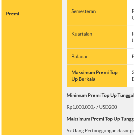
Semesteran
R
Premi
U
Kuartalan
R
U
Bulanan
R
Maksimum Premi Top
3
Up Berkala
B
Minimum Premi Top Up Tunggal
Rp1.000.000,- / USD200
Maksimum Premi Top Up Tungga
5x Uang Pertanggungan dasar pe