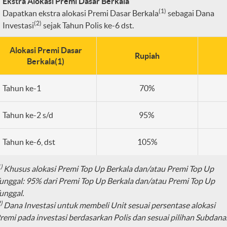
Ekstra Alokasi Premi Dasar Berkala
(1)
Dapatkan ekstra alokasi Premi Dasar Berkala
sebagai Dana
(2)
Investasi
sejak Tahun Polis ke-6 dst.
Alokasi Premi Dasar
Rupiah
Berkala(1)
Tahun ke-1
70%
Tahun ke-2 s/d
95%
Tahun ke-6, dst
105%
1)
Khusus alokasi Premi Top Up Berkala dan/atau Premi Top Up
unggal: 95% dari Premi Top Up Berkala dan/atau Premi Top Up
unggal.
2)
Dana Investasi untuk membeli Unit sesuai persentase alokasi
remi pada investasi berdasarkan Polis dan sesuai pilihan Subdana