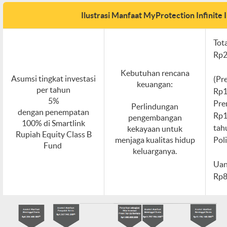
Ilustrasi Manfaat MyProtection Infinite I
Tot
Rp2
Kebutuhan rencana
Asumsi tingkat investasi
(Pr
keuangan:
per tahun
Rp1
5%
Pre
Perlindungan
dengan penempatan
Rp1
pengembangan
100% di Smartlink
tah
kekayaan untuk
Rupiah Equity Class B
menjaga kualitas hidup
Poli
Fund
keluarganya.
Uan
Rp8