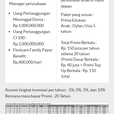
pendidikan anak di masa
Manager perusahaan
depan
Uang Pertanggungan
Paket yang sesuai :
Meninggal Dunia :
Prima Edukasi
Rp.1.000.000.000
Anak : Dylan, Usia 5
tahun
Uang Pertanggungan
CI 100 :
Total Premi Berkala :
Rp.1.000.000.000
Rp. 150 juta per tahun
Flexicare Family Payor
selama 20 tahun
Benefit :
(Premi Dasar Berkala :
Rp.400.000/hari
Rp. 40 juta + Premi Top
Up Berkala : Rp. 110
Juta)
Asumsi tingkat investasi per tahun: -1%, 0%, 5%, dan 10%
Rencana masa bayar Premi : 20 Tahun