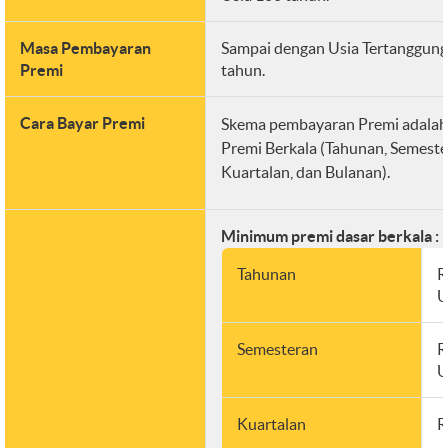
Masa Pembayaran
Sampai dengan Usia Tertanggung
Premi
tahun.
Cara Bayar Premi
Skema pembayaran Premi adalah
Premi Berkala (Tahunan, Semeste
Kuartalan, dan Bulanan).
Minimum premi dasar berkala :
Tahunan
R
U
Semesteran
R
U
Kuartalan
R