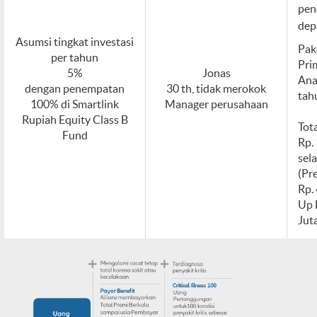
pen
dep
Asumsi tingkat investasi
Pak
per tahun
Pri
5%
Jonas
Ana
dengan penempatan
30 th, tidak merokok
tah
100% di Smartlink
Manager perusahaan
Rupiah Equity Class B
Tota
Fund
Rp.
sel
(Pr
Rp.
Up 
Jut