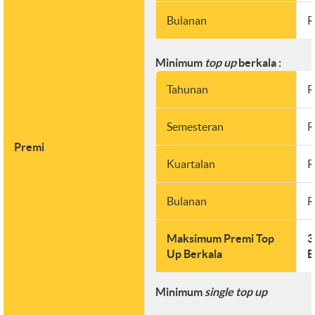
Bulanan
R
Minimum
top up
berkala :
Tahunan
R
Semesteran
R
Premi
Kuartalan
R
Bulanan
R
Maksimum Premi Top
3
Up Berkala
B
Minimum
single top up