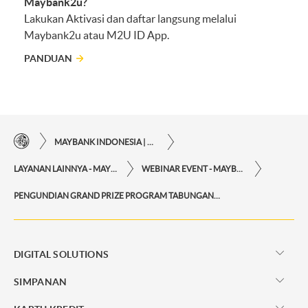
Maybank2u?
Lakukan Aktivasi dan daftar langsung melalui
Maybank2u atau M2U ID App.
PANDUAN
MAYBANK INDONESIA | KEMUDAHAN TRANSAKSI FINANSIAL DI UJUNG JARI ANDA
LAYANAN LAINNYA - MAYBANK INDONESIA
WEBINAR EVENT - MAYBANK INDONESIA
PENGUNDIAN GRAND PRIZE PROGRAM TABUNGAN CO-BRANDING MAYBANK FINANCE
DIGITAL SOLUTIONS
SIMPANAN