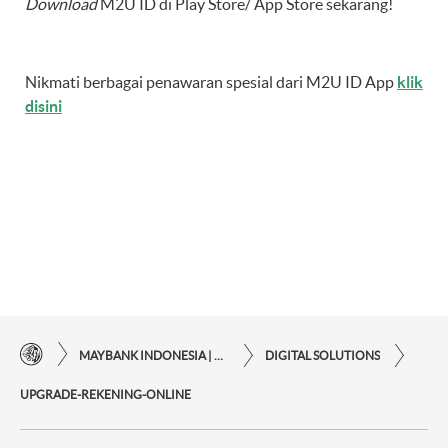
Download
M2U ID di Play Store/ App Store sekarang!
Nikmati berbagai penawaran spesial dari M2U ID App
klik
disini
MAYBANK INDONESIA | KEMUDAHAN TRANSAKSI FINANSIAL DI UJUNG JARI ANDA
DIGITAL SOLUTIONS
UPGRADE-REKENING-ONLINE