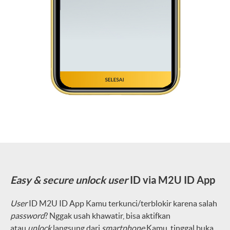
Easy & secure
unlock
user
ID via M2U ID App
User
ID M2U ID App Kamu terkunci/terblokir karena salah
password
? Nggak usah khawatir, bisa aktifkan
atau
unlock
langsung dari
smartphone
Kamu, tinggal buka