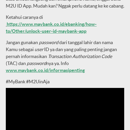
M2U ID App. Mudah kan? Nggak perlu datang ke ke cabang.
Ketahui caranya di
https://www.maybank.co.id/ebanking/how-
to/Other/unlock-user-id-maybank-app
Jangan gunakan
password
dari tanggal lahir dan nama
Kamu sebagai
user
ID ya dan yang paling penting jangan
pernah informasikan
Transaction Authorization Code
(TAC) dan
password
nya ya. Info
www.maybank.co.id/informasipenting
#MyBank #M2UinAja