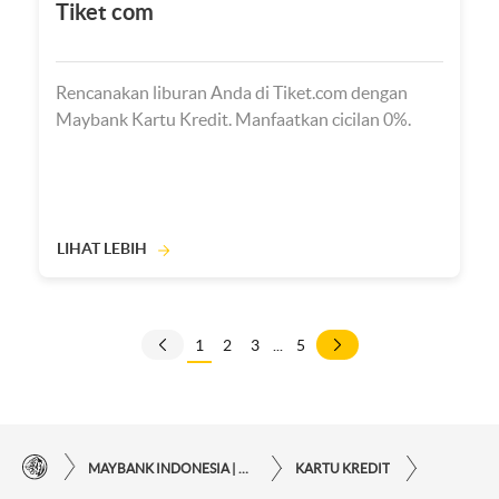
Tiket com
Rencanakan liburan Anda di Tiket.com dengan
Maybank Kartu Kredit. Manfaatkan cicilan 0%.
LIHAT LEBIH
1
2
3
...
5
MAYBANK INDONESIA | KEMUDAHAN TRANSAKSI FINANSIAL DI UJUNG JARI ANDA
KARTU KREDIT